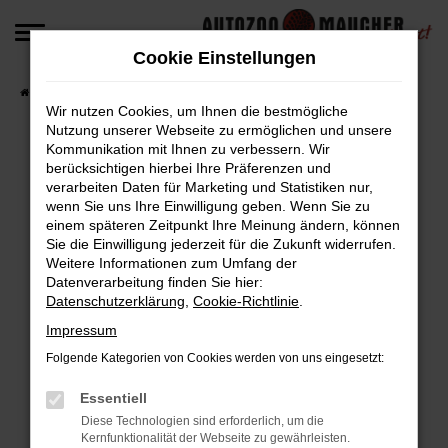
Zum
Hauptinhalt
Cookie Einstellungen
springen
Startseite
Fahrzeugangebote
Fahrzeug-Angebote
Wir nutzen Cookies, um Ihnen die bestmögliche
Nutzung unserer Webseite zu ermöglichen und unsere
Kommunikation mit Ihnen zu verbessern. Wir
berücksichtigen hierbei Ihre Präferenzen und
Fehler: Network Error
verarbeiten Daten für Marketing und Statistiken nur,
wenn Sie uns Ihre Einwilligung geben. Wenn Sie zu
Beim Laden ist ein Fehler aufgetreten.
einem späteren Zeitpunkt Ihre Meinung ändern, können
Hier sind ein paar Tipps, die dir helfen können:
Sie die Einwilligung jederzeit für die Zukunft widerrufen.
Weitere Informationen zum Umfang der
Überprüfe deine Firewall und deine
Datenverarbeitung finden Sie hier:
Datenschutzerklärung
,
Cookie-Richtlinie
.
Internetverbindung.
Laden andere Webseiten, zum Beispiel deine
Impressum
Suchmaschine?
Folgende Kategorien von Cookies werden von uns eingesetzt:
Prüfe deine Browsererweiterungen.
Manche Erweiterungen, wie Werbeblocker,
Essentiell
können das Laden bestimmter Seiten
Diese Technologien sind erforderlich, um die
Kernfunktionalität der Webseite zu gewährleisten.
verhindern. Funktioniert die Seite in einem