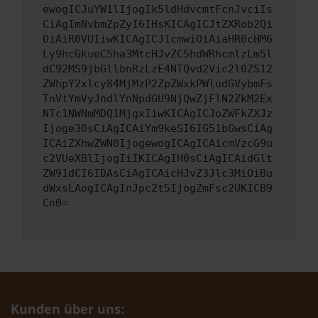
ewogICJuYW1lIjogIk5ldHdvcmtFcnJvciIs
CiAgImNvbmZpZyI6IHsKICAgICJtZXRob2Qi
OiAiR0VUIiwKICAgICJ1cmwiOiAiaHR0cHM6
Ly9hcGkueC5ha3MtcHJvZC5hdWRhcmlzLm5l
dC92MS9jbGllbnRzLzE4NTQvd2Vic2l0ZS12
ZWhpY2xlcy84MjMzP2ZpZWxkPWludGVybmFs
TnVtYmVyJndlYnNpdGU9NjQwZjFlN2ZkM2Ex
NTc1NWNmMDQ1MjgxIiwKICAgICJoZWFkZXJz
Ijoge30sCiAgICAiYm9keSI6IG51bGwsCiAg
ICAiZXhwZWN0IjogewogICAgICAicmVzcG9u
c2VUeXBlIjogIiIKICAgIH0sCiAgICAidGlt
ZW91dCI6IDAsCiAgICAicHJvZ3Jlc3MiOiBu
dWxsLAogICAgInJpc2t5IjogZmFsc2UKICB9
Cn0=
Kunden über uns: