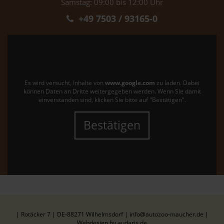
Samstag: 09:00 bis 12:00 Uhr
+49 7503 / 93165-0
Es wird versucht, Inhalte von
www.google.com
zu laden. Dabei
können Daten an Dritte weitergegeben werden. Wenn Sie damit
einverstanden sind, klicken Sie bitte auf "Bestätigen".
Bestätigen
| Rotäcker 7 | DE-88271 Wilhelmsdorf | info@autozoo-maucher.de |
Webdesign by audaris.de