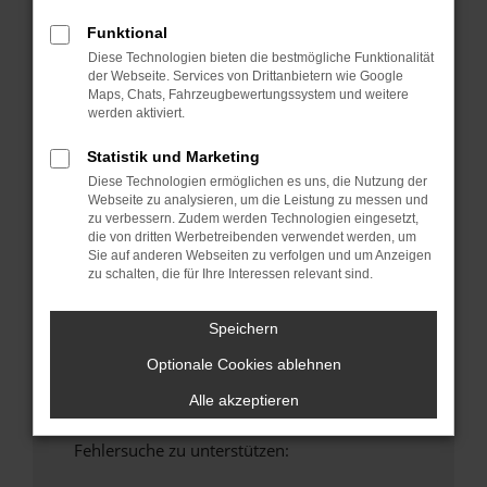
anderen Browser oder in einem privaten
Funktional
Fenster?
Diese Technologien bieten die bestmögliche Funktionalität
Starte dein Gerät neu.
der Webseite. Services von Drittanbietern wie Google
Maps, Chats, Fahrzeugbewertungssystem und weitere
Das kann manchmal helfen, vorübergehende
werden aktiviert.
Probleme zu beheben.
Stelle sicher, dass dein Browser und dein
Statistik und Marketing
Betriebssystem auf dem neuesten Stand
Diese Technologien ermöglichen es uns, die Nutzung der
sind.
Webseite zu analysieren, um die Leistung zu messen und
zu verbessern. Zudem werden Technologien eingesetzt,
Veraltete Software birgt nicht nur ein
die von dritten Werbetreibenden verwendet werden, um
Sicherheitsrisiko, sondern kann auch dazu
Sie auf anderen Webseiten zu verfolgen und um Anzeigen
führen, dass bestimmte Funktionen nicht mehr
zu schalten, die für Ihre Interessen relevant sind.
unterstützt werden.
Wende dich an den Webseitenbetreiber.
Speichern
Wenn du alle oben genannten Schritte versucht
Optionale Cookies ablehnen
hast, kontaktiere uns bitte. Wir werden
versuchen, das Problem zu beheben. Du kannst
Alle akzeptieren
uns diesen Text schicken, um uns bei der
Fehlersuche zu unterstützen: