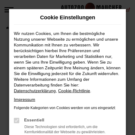
Zum
Hauptinhalt
Cookie Einstellungen
springen
Startseite
Fahrzeugangebote
Fahrzeug-Angebote
Wir nutzen Cookies, um Ihnen die bestmögliche
Nutzung unserer Webseite zu ermöglichen und unsere
Kommunikation mit Ihnen zu verbessern. Wir
berücksichtigen hierbei Ihre Präferenzen und
Fehler: Network Error
verarbeiten Daten für Marketing und Statistiken nur,
wenn Sie uns Ihre Einwilligung geben. Wenn Sie zu
Beim Laden ist ein Fehler aufgetreten.
einem späteren Zeitpunkt Ihre Meinung ändern, können
Hier sind ein paar Tipps, die dir helfen können:
Sie die Einwilligung jederzeit für die Zukunft widerrufen.
Weitere Informationen zum Umfang der
Überprüfe deine Firewall und deine
Datenverarbeitung finden Sie hier:
Datenschutzerklärung
,
Cookie-Richtlinie
.
Internetverbindung.
Laden andere Webseiten, zum Beispiel deine
Impressum
Suchmaschine?
Folgende Kategorien von Cookies werden von uns eingesetzt:
Prüfe deine Browsererweiterungen.
Manche Erweiterungen, wie Werbeblocker,
Essentiell
können das Laden bestimmter Seiten
Diese Technologien sind erforderlich, um die
Kernfunktionalität der Webseite zu gewährleisten.
verhindern. Funktioniert die Seite in einem