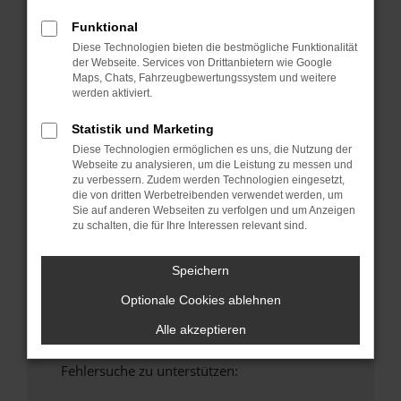
anderen Browser oder in einem privaten
Funktional
Fenster?
Diese Technologien bieten die bestmögliche Funktionalität
Starte dein Gerät neu.
der Webseite. Services von Drittanbietern wie Google
Maps, Chats, Fahrzeugbewertungssystem und weitere
Das kann manchmal helfen, vorübergehende
werden aktiviert.
Probleme zu beheben.
Stelle sicher, dass dein Browser und dein
Statistik und Marketing
Betriebssystem auf dem neuesten Stand
Diese Technologien ermöglichen es uns, die Nutzung der
sind.
Webseite zu analysieren, um die Leistung zu messen und
zu verbessern. Zudem werden Technologien eingesetzt,
Veraltete Software birgt nicht nur ein
die von dritten Werbetreibenden verwendet werden, um
Sicherheitsrisiko, sondern kann auch dazu
Sie auf anderen Webseiten zu verfolgen und um Anzeigen
führen, dass bestimmte Funktionen nicht mehr
zu schalten, die für Ihre Interessen relevant sind.
unterstützt werden.
Wende dich an den Webseitenbetreiber.
Speichern
Wenn du alle oben genannten Schritte versucht
Optionale Cookies ablehnen
hast, kontaktiere uns bitte. Wir werden
versuchen, das Problem zu beheben. Du kannst
Alle akzeptieren
uns diesen Text schicken, um uns bei der
Fehlersuche zu unterstützen: