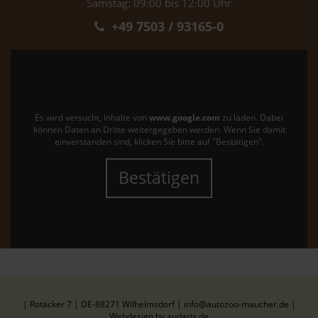
Samstag: 09:00 bis 12:00 Uhr
+49 7503 / 93165-0
Es wird versucht, Inhalte von
www.google.com
zu laden. Dabei
können Daten an Dritte weitergegeben werden. Wenn Sie damit
einverstanden sind, klicken Sie bitte auf "Bestätigen".
Bestätigen
| Rotäcker 7 | DE-88271 Wilhelmsdorf | info@autozoo-maucher.de |
Webdesign by audaris.de