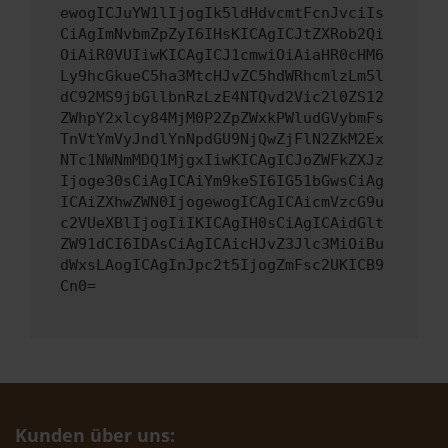
ewogICJuYW1lIjogIk5ldHdvcmtFcnJvciIs
CiAgImNvbmZpZyI6IHsKICAgICJtZXRob2Qi
OiAiR0VUIiwKICAgICJ1cmwiOiAiaHR0cHM6
Ly9hcGkueC5ha3MtcHJvZC5hdWRhcmlzLm5l
dC92MS9jbGllbnRzLzE4NTQvd2Vic2l0ZS12
ZWhpY2xlcy84MjM0P2ZpZWxkPWludGVybmFs
TnVtYmVyJndlYnNpdGU9NjQwZjFlN2ZkM2Ex
NTc1NWNmMDQ1MjgxIiwKICAgICJoZWFkZXJz
Ijoge30sCiAgICAiYm9keSI6IG51bGwsCiAg
ICAiZXhwZWN0IjogewogICAgICAicmVzcG9u
c2VUeXBlIjogIiIKICAgIH0sCiAgICAidGlt
ZW91dCI6IDAsCiAgICAicHJvZ3Jlc3MiOiBu
dWxsLAogICAgInJpc2t5IjogZmFsc2UKICB9
Cn0=
Kunden über uns: