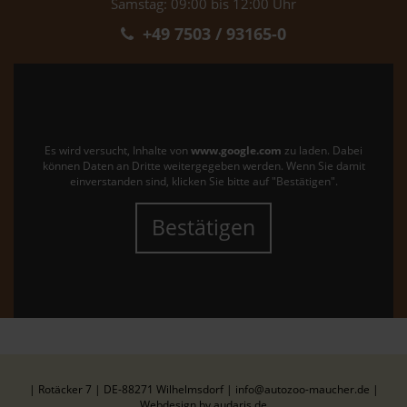
Samstag: 09:00 bis 12:00 Uhr
+49 7503 / 93165-0
Es wird versucht, Inhalte von
www.google.com
zu laden. Dabei
können Daten an Dritte weitergegeben werden. Wenn Sie damit
einverstanden sind, klicken Sie bitte auf "Bestätigen".
Bestätigen
| Rotäcker 7 | DE-88271 Wilhelmsdorf | info@autozoo-maucher.de |
Webdesign by audaris.de