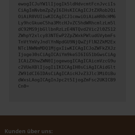
ewogICJuYW1lIjogIk5ldHdvcmtFcnJvciIs
CiAgImNvbmZpZyI6IHsKICAgICJtZXRob2Qi
OiAiR0VUIiwKICAgICJ1cmwiOiAiaHR0cHM6
Ly9hcGkueC5ha3MtcHJvZC5hdWRhcmlzLm5l
dC92MS9jbGllbnRzLzE4NTQvd2Vic2l0ZS12
ZWhpY2xlcy83NTEwP2ZpZWxkPWludGVybmFs
TnVtYmVyJndlYnNpdGU9NjQwZjFlN2ZkM2Ex
NTc1NWNmMDQ1MjgxIiwKICAgICJoZWFkZXJz
Ijoge30sCiAgICAiYm9keSI6IG51bGwsCiAg
ICAiZXhwZWN0IjogewogICAgICAicmVzcG9u
c2VUeXBlIjogIiIKICAgIH0sCiAgICAidGlt
ZW91dCI6IDAsCiAgICAicHJvZ3Jlc3MiOiBu
dWxsLAogICAgInJpc2t5IjogZmFsc2UKICB9
Cn0=
Kunden über uns: