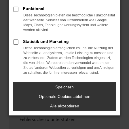
anderen Browser oder in einem privaten
Funktional
Fenster?
Diese Technologien bieten die bestmögliche Funktionalität
Starte dein Gerät neu.
der Webseite. Services von Drittanbietern wie Google
Maps, Chats, Fahrzeugbewertungssystem und weitere
Das kann manchmal helfen, vorübergehende
werden aktiviert.
Probleme zu beheben.
Stelle sicher, dass dein Browser und dein
Statistik und Marketing
Betriebssystem auf dem neuesten Stand
Diese Technologien ermöglichen es uns, die Nutzung der
sind.
Webseite zu analysieren, um die Leistung zu messen und
zu verbessern. Zudem werden Technologien eingesetzt,
Veraltete Software birgt nicht nur ein
die von dritten Werbetreibenden verwendet werden, um
Sicherheitsrisiko, sondern kann auch dazu
Sie auf anderen Webseiten zu verfolgen und um Anzeigen
führen, dass bestimmte Funktionen nicht mehr
zu schalten, die für Ihre Interessen relevant sind.
unterstützt werden.
Wende dich an den Webseitenbetreiber.
Speichern
Wenn du alle oben genannten Schritte versucht
Optionale Cookies ablehnen
hast, kontaktiere uns bitte. Wir werden
versuchen, das Problem zu beheben. Du kannst
Alle akzeptieren
uns diesen Text schicken, um uns bei der
Fehlersuche zu unterstützen: