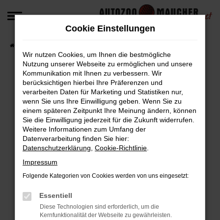
Zum
Hauptinhalt
Cookie Einstellungen
springen
Startseite
Fahrzeugangebote
Fahrzeug-Angebote
Wir nutzen Cookies, um Ihnen die bestmögliche
Nutzung unserer Webseite zu ermöglichen und unsere
Kommunikation mit Ihnen zu verbessern. Wir
berücksichtigen hierbei Ihre Präferenzen und
Fehler: Network Error
verarbeiten Daten für Marketing und Statistiken nur,
wenn Sie uns Ihre Einwilligung geben. Wenn Sie zu
Beim Laden ist ein Fehler aufgetreten.
einem späteren Zeitpunkt Ihre Meinung ändern, können
Hier sind ein paar Tipps, die dir helfen können:
Sie die Einwilligung jederzeit für die Zukunft widerrufen.
Weitere Informationen zum Umfang der
Überprüfe deine Firewall und deine
Datenverarbeitung finden Sie hier:
Datenschutzerklärung
,
Cookie-Richtlinie
.
Internetverbindung.
Laden andere Webseiten, zum Beispiel deine
Impressum
Suchmaschine?
Folgende Kategorien von Cookies werden von uns eingesetzt:
Prüfe deine Browsererweiterungen.
Manche Erweiterungen, wie Werbeblocker,
Essentiell
können das Laden bestimmter Seiten
Diese Technologien sind erforderlich, um die
Kernfunktionalität der Webseite zu gewährleisten.
verhindern. Funktioniert die Seite in einem