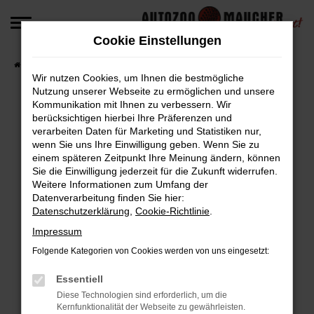
Zum
Hauptinhalt
Cookie Einstellungen
springen
Startseite
Fahrzeugangebote
Fahrzeug-Angebote
Wir nutzen Cookies, um Ihnen die bestmögliche
Nutzung unserer Webseite zu ermöglichen und unsere
Kommunikation mit Ihnen zu verbessern. Wir
berücksichtigen hierbei Ihre Präferenzen und
Fehler: Network Error
verarbeiten Daten für Marketing und Statistiken nur,
wenn Sie uns Ihre Einwilligung geben. Wenn Sie zu
Beim Laden ist ein Fehler aufgetreten.
einem späteren Zeitpunkt Ihre Meinung ändern, können
Hier sind ein paar Tipps, die dir helfen können:
Sie die Einwilligung jederzeit für die Zukunft widerrufen.
Weitere Informationen zum Umfang der
Überprüfe deine Firewall und deine
Datenverarbeitung finden Sie hier:
Datenschutzerklärung
,
Cookie-Richtlinie
.
Internetverbindung.
Laden andere Webseiten, zum Beispiel deine
Impressum
Suchmaschine?
Folgende Kategorien von Cookies werden von uns eingesetzt:
Prüfe deine Browsererweiterungen.
Manche Erweiterungen, wie Werbeblocker,
Essentiell
können das Laden bestimmter Seiten
Diese Technologien sind erforderlich, um die
Kernfunktionalität der Webseite zu gewährleisten.
verhindern. Funktioniert die Seite in einem