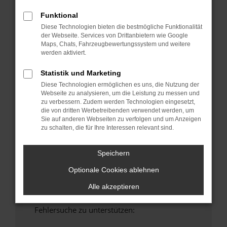
anderen Browser oder in einem privaten
Funktional
Fenster?
Diese Technologien bieten die bestmögliche Funktionalität
Starte dein Gerät neu.
der Webseite. Services von Drittanbietern wie Google
Maps, Chats, Fahrzeugbewertungssystem und weitere
Das kann manchmal helfen, vorübergehende
werden aktiviert.
Probleme zu beheben.
Stelle sicher, dass dein Browser und dein
Statistik und Marketing
Betriebssystem auf dem neuesten Stand
Diese Technologien ermöglichen es uns, die Nutzung der
sind.
Webseite zu analysieren, um die Leistung zu messen und
zu verbessern. Zudem werden Technologien eingesetzt,
Veraltete Software birgt nicht nur ein
die von dritten Werbetreibenden verwendet werden, um
Sicherheitsrisiko, sondern kann auch dazu
Sie auf anderen Webseiten zu verfolgen und um Anzeigen
führen, dass bestimmte Funktionen nicht mehr
zu schalten, die für Ihre Interessen relevant sind.
unterstützt werden.
Wende dich an den Webseitenbetreiber.
Speichern
Wenn du alle oben genannten Schritte versucht
Optionale Cookies ablehnen
hast, kontaktiere uns bitte. Wir werden
versuchen, das Problem zu beheben. Du kannst
Alle akzeptieren
uns diesen Text schicken, um uns bei der
Fehlersuche zu unterstützen: