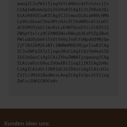
ewogICJuYW1lIjogIk5ldHdvcmtFcnJvciIs
CiAgImNvbmZpZyI6IHsKICAgICJtZXRob2Qi
OiAiR0VUIiwKICAgICJ1cmwiOiAiaHR0cHM6
Ly9hcGkueC5ha3MtcHJvZC5hdWRhcmlzLm5l
dC92MS9jbGllbnRzLzE4NTQvd2Vic2l0ZS12
ZWhpY2xlcy9CZXN0ZWxsRWxyb3ExP2ZpZWxk
PWludGVybmFsTnVtYmVyJndlYnNpdGU9NjQw
ZjFlN2ZkM2ExNTc1NWNmMDQ1MjgxIiwKICAg
ICJoZWFkZXJzIjoge30sCiAgICAiYm9keSI6
IG51bGwsCiAgICAiZXhwZWN0IjogewogICAg
ICAicmVzcG9uc2VUeXBlIjogIiIKICAgIH0s
CiAgICAidGltZW91dCI6IDAsCiAgICAicHJv
Z3Jlc3MiOiBudWxsLAogICAgInJpc2t5Ijog
ZmFsc2UKICB9Cn0=
Kunden über uns: