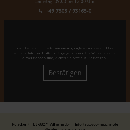
Samstag: 09:00 bis 12:00 Uhr
+49 7503 / 93165-0
Es wird versucht, Inhalte von
www.google.com
zu laden. Dabei
können Daten an Dritte weitergegeben werden. Wenn Sie damit
einverstanden sind, klicken Sie bitte auf "Bestätigen".
Bestätigen
| Rotäcker 7 | DE-88271 Wilhelmsdorf | info@autozoo-maucher.de |
Webdesign by audaris.de