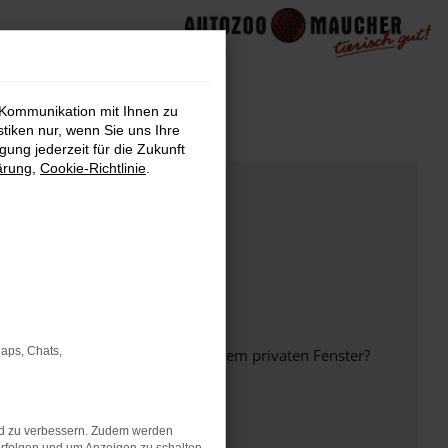
 Kommunikation mit Ihnen zu
stiken nur, wenn Sie uns Ihre
ung jederzeit für die Zukunft
ärung
,
Cookie-Richtlinie
.
Maps, Chats,
inem anderen Browser oder in einem privaten Fenster?
nd zu verbessern. Zudem werden