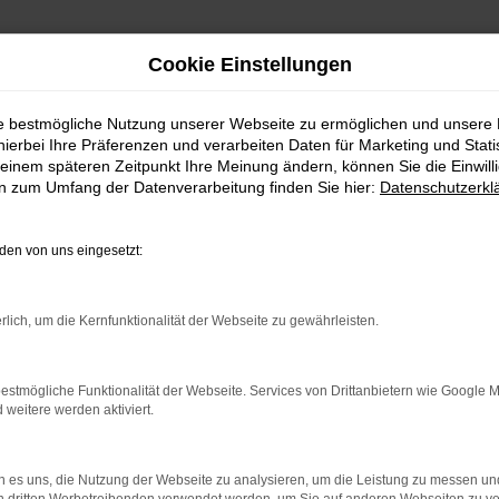
Cookie Einstellungen
ie bestmögliche Nutzung unserer Webseite zu ermöglichen und unsere
hierbei Ihre Präferenzen und verarbeiten Daten für Marketing und Stati
einem späteren Zeitpunkt Ihre Meinung ändern, können Sie die Einwillig
en zum Umfang der Datenverarbeitung finden Sie hier:
Datenschutzerkl
en von uns eingesetzt:
indung.
rlich, um die Kernfunktionalität der Webseite zu gewährleisten.
hine?
estmögliche Funktionalität der Webseite. Services von Drittanbietern wie Google 
aden bestimmter Seiten verhindern. Funktioniert die Seite in e
eitere werden aktiviert.
 zu beheben.
 es uns, die Nutzung der Webseite zu analysieren, um die Leistung zu messen u
bssystem auf dem neuesten Stand sind.