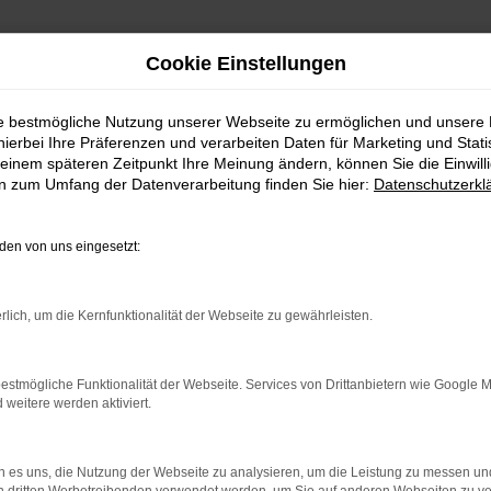
Cookie Einstellungen
ie bestmögliche Nutzung unserer Webseite zu ermöglichen und unsere
hierbei Ihre Präferenzen und verarbeiten Daten für Marketing und Stati
einem späteren Zeitpunkt Ihre Meinung ändern, können Sie die Einwillig
en zum Umfang der Datenverarbeitung finden Sie hier:
Datenschutzerkl
en von uns eingesetzt:
indung.
rlich, um die Kernfunktionalität der Webseite zu gewährleisten.
hine?
estmögliche Funktionalität der Webseite. Services von Drittanbietern wie Google 
aden bestimmter Seiten verhindern. Funktioniert die Seite in e
eitere werden aktiviert.
 zu beheben.
 es uns, die Nutzung der Webseite zu analysieren, um die Leistung zu messen u
bssystem auf dem neuesten Stand sind.