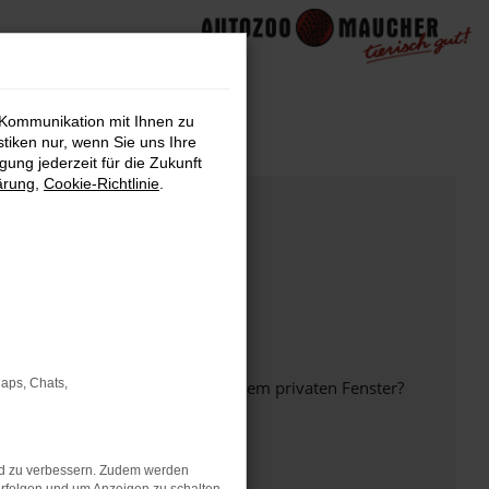
 Kommunikation mit Ihnen zu
stiken nur, wenn Sie uns Ihre
ung jederzeit für die Zukunft
ärung
,
Cookie-Richtlinie
.
Maps, Chats,
inem anderen Browser oder in einem privaten Fenster?
nd zu verbessern. Zudem werden