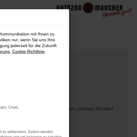
 Kommunikation mit Ihnen zu
stiken nur, wenn Sie uns Ihre
ung jederzeit für die Zukunft
ärung
,
Cookie-Richtlinie
.
Maps, Chats,
inem anderen Browser oder in einem privaten Fenster?
nd zu verbessern. Zudem werden