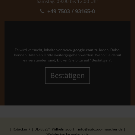
Samstag: 09:00 bis 12:00 Uhr
+49 7503 / 93165-0
Es wird versucht, Inhalte von
www.google.com
zu laden. Dabei
können Daten an Dritte weitergegeben werden. Wenn Sie damit
einverstanden sind, klicken Sie bitte auf "Bestätigen".
Bestätigen
| Rotäcker 7 | DE-88271 Wilhelmsdorf | info@autozoo-maucher.de |
Webdesign by audaris.de