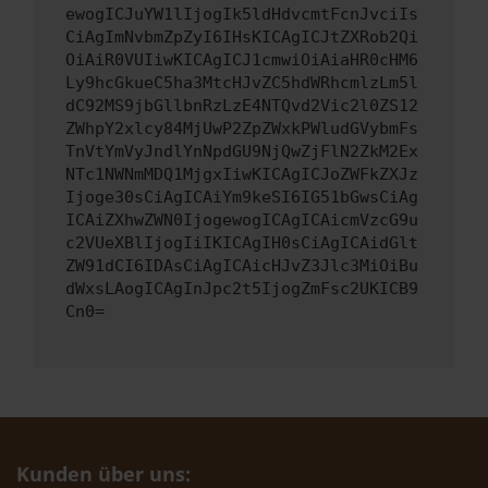
ewogICJuYW1lIjogIk5ldHdvcmtFcnJvciIs
CiAgImNvbmZpZyI6IHsKICAgICJtZXRob2Qi
OiAiR0VUIiwKICAgICJ1cmwiOiAiaHR0cHM6
Ly9hcGkueC5ha3MtcHJvZC5hdWRhcmlzLm5l
dC92MS9jbGllbnRzLzE4NTQvd2Vic2l0ZS12
ZWhpY2xlcy84MjUwP2ZpZWxkPWludGVybmFs
TnVtYmVyJndlYnNpdGU9NjQwZjFlN2ZkM2Ex
NTc1NWNmMDQ1MjgxIiwKICAgICJoZWFkZXJz
Ijoge30sCiAgICAiYm9keSI6IG51bGwsCiAg
ICAiZXhwZWN0IjogewogICAgICAicmVzcG9u
c2VUeXBlIjogIiIKICAgIH0sCiAgICAidGlt
ZW91dCI6IDAsCiAgICAicHJvZ3Jlc3MiOiBu
dWxsLAogICAgInJpc2t5IjogZmFsc2UKICB9
Cn0=
Kunden über uns: