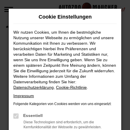
Zum
Hauptinhalt
Cookie Einstellungen
springen
Startseite
Fahrzeugangebote
Fahrzeug-Angebote
Wir nutzen Cookies, um Ihnen die bestmögliche
Nutzung unserer Webseite zu ermöglichen und unsere
Kommunikation mit Ihnen zu verbessern. Wir
berücksichtigen hierbei Ihre Präferenzen und
Fehler: Network Error
verarbeiten Daten für Marketing und Statistiken nur,
wenn Sie uns Ihre Einwilligung geben. Wenn Sie zu
Beim Laden ist ein Fehler aufgetreten.
einem späteren Zeitpunkt Ihre Meinung ändern, können
Hier sind ein paar Tipps, die dir helfen können:
Sie die Einwilligung jederzeit für die Zukunft widerrufen.
Weitere Informationen zum Umfang der
Überprüfe deine Firewall und deine
Datenverarbeitung finden Sie hier:
Datenschutzerklärung
,
Cookie-Richtlinie
.
Internetverbindung.
Laden andere Webseiten, zum Beispiel deine
Impressum
Suchmaschine?
Folgende Kategorien von Cookies werden von uns eingesetzt:
Prüfe deine Browsererweiterungen.
Manche Erweiterungen, wie Werbeblocker,
Essentiell
können das Laden bestimmter Seiten
Diese Technologien sind erforderlich, um die
Kernfunktionalität der Webseite zu gewährleisten.
verhindern. Funktioniert die Seite in einem