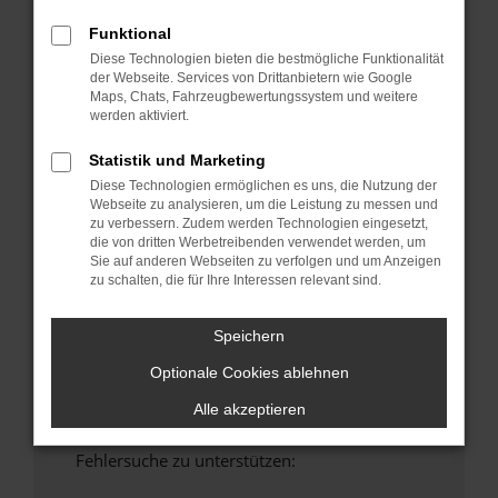
anderen Browser oder in einem privaten
Funktional
Fenster?
Diese Technologien bieten die bestmögliche Funktionalität
Starte dein Gerät neu.
der Webseite. Services von Drittanbietern wie Google
Maps, Chats, Fahrzeugbewertungssystem und weitere
Das kann manchmal helfen, vorübergehende
werden aktiviert.
Probleme zu beheben.
Stelle sicher, dass dein Browser und dein
Statistik und Marketing
Betriebssystem auf dem neuesten Stand
Diese Technologien ermöglichen es uns, die Nutzung der
sind.
Webseite zu analysieren, um die Leistung zu messen und
zu verbessern. Zudem werden Technologien eingesetzt,
Veraltete Software birgt nicht nur ein
die von dritten Werbetreibenden verwendet werden, um
Sicherheitsrisiko, sondern kann auch dazu
Sie auf anderen Webseiten zu verfolgen und um Anzeigen
führen, dass bestimmte Funktionen nicht mehr
zu schalten, die für Ihre Interessen relevant sind.
unterstützt werden.
Wende dich an den Webseitenbetreiber.
Speichern
Wenn du alle oben genannten Schritte versucht
Optionale Cookies ablehnen
hast, kontaktiere uns bitte. Wir werden
versuchen, das Problem zu beheben. Du kannst
Alle akzeptieren
uns diesen Text schicken, um uns bei der
Fehlersuche zu unterstützen: