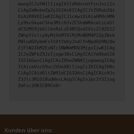
ewogICJuYW1lIjogIk5ldHdvcmtFcnJvciIs
CiAgImNvbmZpZyI6IHsKICAgICJtZXRob2Qi
OiAiR0VUIiwKICAgICJ1cmwiOiAiaHR0cHM6
Ly9hcGkueC5ha3MtcHJvZC5hdWRhcmlzLm5l
dC92MS9jbGllbnRzLzE4NTQvd2Vic2l0ZS12
ZWhpY2xlcy8yMjUxMTAlMjMxNDM4P2ZpZWxk
PWludGVybmFsTnVtYmVyJndlYnNpdGU9NjQw
ZjFlN2ZkM2ExNTc1NWNmMDQ1MjgxIiwKICAg
ICJoZWFkZXJzIjoge30sCiAgICAiYm9keSI6
IG51bGwsCiAgICAiZXhwZWN0IjogewogICAg
ICAicmVzcG9uc2VUeXBlIjogIiIKICAgIH0s
CiAgICAidGltZW91dCI6IDAsCiAgICAicHJv
Z3Jlc3MiOiBudWxsLAogICAgInJpc2t5Ijog
ZmFsc2UKICB9Cn0=
Kunden über uns: