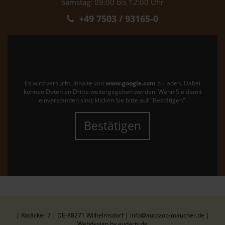
Samstag: 09:00 bis 12:00 Uhr
+49 7503 / 93165-0
Es wird versucht, Inhalte von
www.google.com
zu laden. Dabei
können Daten an Dritte weitergegeben werden. Wenn Sie damit
einverstanden sind, klicken Sie bitte auf "Bestätigen".
Bestätigen
| Rotäcker 7 | DE-88271 Wilhelmsdorf | info@autozoo-maucher.de |
Webdesign by audaris.de