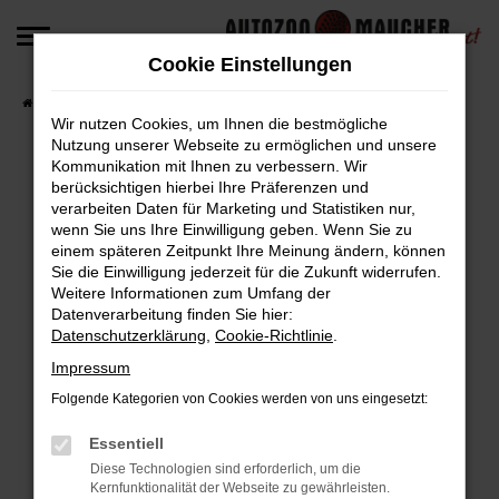
Zum
Hauptinhalt
Cookie Einstellungen
springen
Startseite
Fahrzeugangebote
Fahrzeug-Angebote
Wir nutzen Cookies, um Ihnen die bestmögliche
Nutzung unserer Webseite zu ermöglichen und unsere
Kommunikation mit Ihnen zu verbessern. Wir
berücksichtigen hierbei Ihre Präferenzen und
Fehler: Network Error
verarbeiten Daten für Marketing und Statistiken nur,
wenn Sie uns Ihre Einwilligung geben. Wenn Sie zu
Beim Laden ist ein Fehler aufgetreten.
einem späteren Zeitpunkt Ihre Meinung ändern, können
Hier sind ein paar Tipps, die dir helfen können:
Sie die Einwilligung jederzeit für die Zukunft widerrufen.
Weitere Informationen zum Umfang der
Überprüfe deine Firewall und deine
Datenverarbeitung finden Sie hier:
Datenschutzerklärung
,
Cookie-Richtlinie
.
Internetverbindung.
Laden andere Webseiten, zum Beispiel deine
Impressum
Suchmaschine?
Folgende Kategorien von Cookies werden von uns eingesetzt:
Prüfe deine Browsererweiterungen.
Manche Erweiterungen, wie Werbeblocker,
Essentiell
können das Laden bestimmter Seiten
Diese Technologien sind erforderlich, um die
Kernfunktionalität der Webseite zu gewährleisten.
verhindern. Funktioniert die Seite in einem