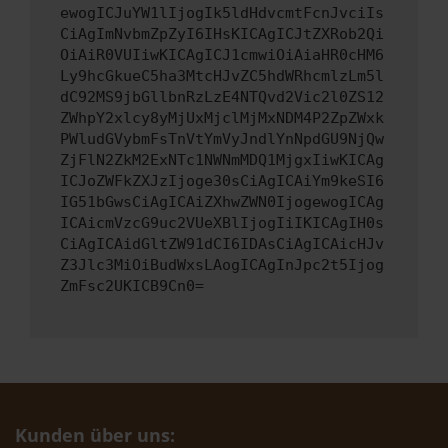
ewogICJuYW1lIjogIk5ldHdvcmtFcnJvciIs
CiAgImNvbmZpZyI6IHsKICAgICJtZXRob2Qi
OiAiR0VUIiwKICAgICJ1cmwiOiAiaHR0cHM6
Ly9hcGkueC5ha3MtcHJvZC5hdWRhcmlzLm5l
dC92MS9jbGllbnRzLzE4NTQvd2Vic2l0ZS12
ZWhpY2xlcy8yMjUxMjclMjMxNDM4P2ZpZWxk
PWludGVybmFsTnVtYmVyJndlYnNpdGU9NjQw
ZjFlN2ZkM2ExNTc1NWNmMDQ1MjgxIiwKICAg
ICJoZWFkZXJzIjoge30sCiAgICAiYm9keSI6
IG51bGwsCiAgICAiZXhwZWN0IjogewogICAg
ICAicmVzcG9uc2VUeXBlIjogIiIKICAgIH0s
CiAgICAidGltZW91dCI6IDAsCiAgICAicHJv
Z3Jlc3MiOiBudWxsLAogICAgInJpc2t5Ijog
ZmFsc2UKICB9Cn0=
Kunden über uns: