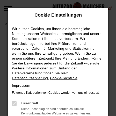
Zum
Hauptinhalt
Cookie Einstellungen
springen
Startseite
Fahrzeugangebote
Fahrzeug-Angebote
Wir nutzen Cookies, um Ihnen die bestmögliche
Nutzung unserer Webseite zu ermöglichen und unsere
Kommunikation mit Ihnen zu verbessern. Wir
berücksichtigen hierbei Ihre Präferenzen und
Fehler: Network Error
verarbeiten Daten für Marketing und Statistiken nur,
wenn Sie uns Ihre Einwilligung geben. Wenn Sie zu
Beim Laden ist ein Fehler aufgetreten.
einem späteren Zeitpunkt Ihre Meinung ändern, können
Hier sind ein paar Tipps, die dir helfen können:
Sie die Einwilligung jederzeit für die Zukunft widerrufen.
Weitere Informationen zum Umfang der
Überprüfe deine Firewall und deine
Datenverarbeitung finden Sie hier:
Datenschutzerklärung
,
Cookie-Richtlinie
.
Internetverbindung.
Laden andere Webseiten, zum Beispiel deine
Impressum
Suchmaschine?
Folgende Kategorien von Cookies werden von uns eingesetzt:
Prüfe deine Browsererweiterungen.
Manche Erweiterungen, wie Werbeblocker,
Essentiell
können das Laden bestimmter Seiten
Diese Technologien sind erforderlich, um die
Kernfunktionalität der Webseite zu gewährleisten.
verhindern. Funktioniert die Seite in einem