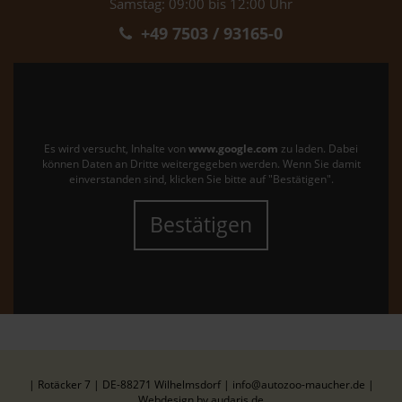
Samstag: 09:00 bis 12:00 Uhr
+49 7503 / 93165-0
Es wird versucht, Inhalte von
www.google.com
zu laden. Dabei
können Daten an Dritte weitergegeben werden. Wenn Sie damit
einverstanden sind, klicken Sie bitte auf "Bestätigen".
Bestätigen
| Rotäcker 7 | DE-88271 Wilhelmsdorf | info@autozoo-maucher.de |
Webdesign by audaris.de