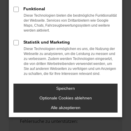
anderen Browser oder in einem privaten
Funktional
Fenster?
Diese Technologien bieten die bestmögliche Funktionalität
Starte dein Gerät neu.
der Webseite. Services von Drittanbietern wie Google
Maps, Chats, Fahrzeugbewertungssystem und weitere
Das kann manchmal helfen, vorübergehende
werden aktiviert.
Probleme zu beheben.
Stelle sicher, dass dein Browser und dein
Statistik und Marketing
Betriebssystem auf dem neuesten Stand
Diese Technologien ermöglichen es uns, die Nutzung der
sind.
Webseite zu analysieren, um die Leistung zu messen und
zu verbessern. Zudem werden Technologien eingesetzt,
Veraltete Software birgt nicht nur ein
die von dritten Werbetreibenden verwendet werden, um
Sicherheitsrisiko, sondern kann auch dazu
Sie auf anderen Webseiten zu verfolgen und um Anzeigen
führen, dass bestimmte Funktionen nicht mehr
zu schalten, die für Ihre Interessen relevant sind.
unterstützt werden.
Wende dich an den Webseitenbetreiber.
Speichern
Wenn du alle oben genannten Schritte versucht
Optionale Cookies ablehnen
hast, kontaktiere uns bitte. Wir werden
versuchen, das Problem zu beheben. Du kannst
Alle akzeptieren
uns diesen Text schicken, um uns bei der
Fehlersuche zu unterstützen: