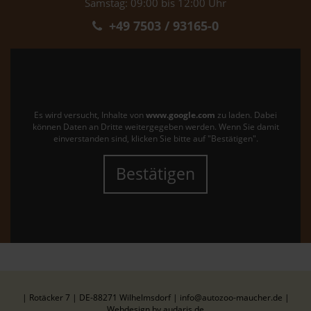
Samstag: 09:00 bis 12:00 Uhr
+49 7503 / 93165-0
Es wird versucht, Inhalte von
www.google.com
zu laden. Dabei
können Daten an Dritte weitergegeben werden. Wenn Sie damit
einverstanden sind, klicken Sie bitte auf "Bestätigen".
Bestätigen
| Rotäcker 7 | DE-88271 Wilhelmsdorf | info@autozoo-maucher.de |
Webdesign by audaris.de