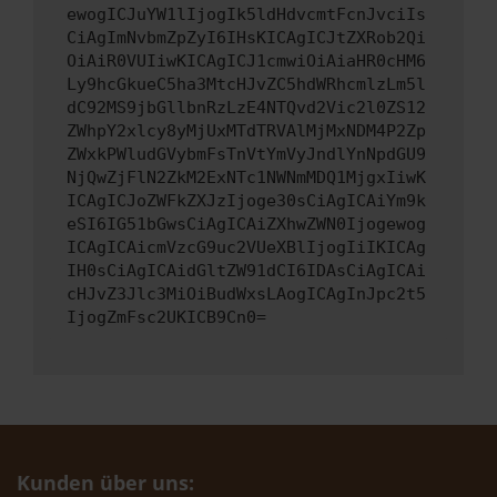
ewogICJuYW1lIjogIk5ldHdvcmtFcnJvciIs
CiAgImNvbmZpZyI6IHsKICAgICJtZXRob2Qi
OiAiR0VUIiwKICAgICJ1cmwiOiAiaHR0cHM6
Ly9hcGkueC5ha3MtcHJvZC5hdWRhcmlzLm5l
dC92MS9jbGllbnRzLzE4NTQvd2Vic2l0ZS12
ZWhpY2xlcy8yMjUxMTdTRVAlMjMxNDM4P2Zp
ZWxkPWludGVybmFsTnVtYmVyJndlYnNpdGU9
NjQwZjFlN2ZkM2ExNTc1NWNmMDQ1MjgxIiwK
ICAgICJoZWFkZXJzIjoge30sCiAgICAiYm9k
eSI6IG51bGwsCiAgICAiZXhwZWN0Ijogewog
ICAgICAicmVzcG9uc2VUeXBlIjogIiIKICAg
IH0sCiAgICAidGltZW91dCI6IDAsCiAgICAi
cHJvZ3Jlc3MiOiBudWxsLAogICAgInJpc2t5
IjogZmFsc2UKICB9Cn0=
Kunden über uns: