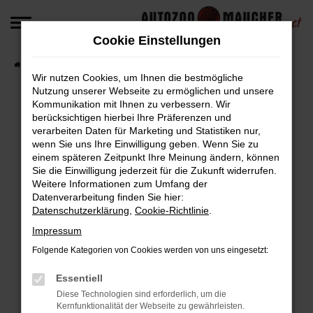
Zum
Hauptinhalt
Cookie Einstellungen
springen
Startseite
Fahrzeugangebote
Fahrzeug-Angebote
Wir nutzen Cookies, um Ihnen die bestmögliche
Nutzung unserer Webseite zu ermöglichen und unsere
Kommunikation mit Ihnen zu verbessern. Wir
berücksichtigen hierbei Ihre Präferenzen und
Fehler: Network Error
verarbeiten Daten für Marketing und Statistiken nur,
wenn Sie uns Ihre Einwilligung geben. Wenn Sie zu
Beim Laden ist ein Fehler aufgetreten.
einem späteren Zeitpunkt Ihre Meinung ändern, können
Hier sind ein paar Tipps, die dir helfen können:
Sie die Einwilligung jederzeit für die Zukunft widerrufen.
Weitere Informationen zum Umfang der
Überprüfe deine Firewall und deine
Datenverarbeitung finden Sie hier:
Datenschutzerklärung
,
Cookie-Richtlinie
.
Internetverbindung.
Laden andere Webseiten, zum Beispiel deine
Impressum
Suchmaschine?
Folgende Kategorien von Cookies werden von uns eingesetzt:
Prüfe deine Browsererweiterungen.
Manche Erweiterungen, wie Werbeblocker,
Essentiell
können das Laden bestimmter Seiten
Diese Technologien sind erforderlich, um die
Kernfunktionalität der Webseite zu gewährleisten.
verhindern. Funktioniert die Seite in einem