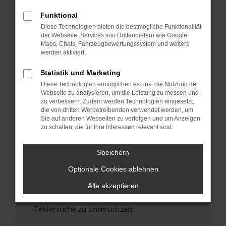
anderen Browser oder in einem privaten
Funktional
Fenster?
Diese Technologien bieten die bestmögliche Funktionalität
Starte dein Gerät neu.
der Webseite. Services von Drittanbietern wie Google
Maps, Chats, Fahrzeugbewertungssystem und weitere
Das kann manchmal helfen, vorübergehende
werden aktiviert.
Probleme zu beheben.
Stelle sicher, dass dein Browser und dein
Statistik und Marketing
Betriebssystem auf dem neuesten Stand
Diese Technologien ermöglichen es uns, die Nutzung der
sind.
Webseite zu analysieren, um die Leistung zu messen und
zu verbessern. Zudem werden Technologien eingesetzt,
Veraltete Software birgt nicht nur ein
die von dritten Werbetreibenden verwendet werden, um
Sicherheitsrisiko, sondern kann auch dazu
Sie auf anderen Webseiten zu verfolgen und um Anzeigen
führen, dass bestimmte Funktionen nicht mehr
zu schalten, die für Ihre Interessen relevant sind.
unterstützt werden.
Wende dich an den Webseitenbetreiber.
Speichern
Wenn du alle oben genannten Schritte versucht
Optionale Cookies ablehnen
hast, kontaktiere uns bitte. Wir werden
versuchen, das Problem zu beheben. Du kannst
Alle akzeptieren
uns diesen Text schicken, um uns bei der
Fehlersuche zu unterstützen: