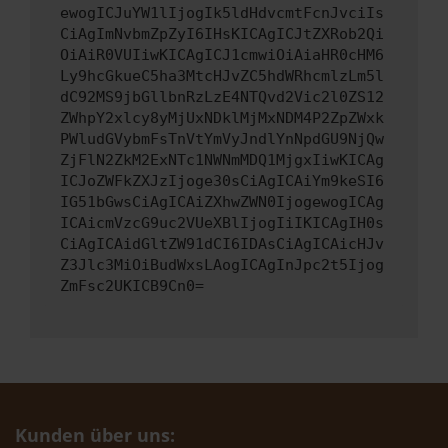
ewogICJuYW1lIjogIk5ldHdvcmtFcnJvciIs
CiAgImNvbmZpZyI6IHsKICAgICJtZXRob2Qi
OiAiR0VUIiwKICAgICJ1cmwiOiAiaHR0cHM6
Ly9hcGkueC5ha3MtcHJvZC5hdWRhcmlzLm5l
dC92MS9jbGllbnRzLzE4NTQvd2Vic2l0ZS12
ZWhpY2xlcy8yMjUxNDklMjMxNDM4P2ZpZWxk
PWludGVybmFsTnVtYmVyJndlYnNpdGU9NjQw
ZjFlN2ZkM2ExNTc1NWNmMDQ1MjgxIiwKICAg
ICJoZWFkZXJzIjoge30sCiAgICAiYm9keSI6
IG51bGwsCiAgICAiZXhwZWN0IjogewogICAg
ICAicmVzcG9uc2VUeXBlIjogIiIKICAgIH0s
CiAgICAidGltZW91dCI6IDAsCiAgICAicHJv
Z3Jlc3MiOiBudWxsLAogICAgInJpc2t5Ijog
ZmFsc2UKICB9Cn0=
Kunden über uns: