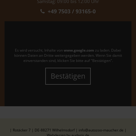
Samstag: 09:00 bis 12:00 Uhr
+49 7503 / 93165-0
Es wird versucht, Inhalte von
www.google.com
zu laden. Dabei
können Daten an Dritte weitergegeben werden. Wenn Sie damit
einverstanden sind, klicken Sie bitte auf "Bestätigen".
Bestätigen
| Rotäcker 7 | DE-88271 Wilhelmsdorf | info@autozoo-maucher.de |
Webdesign by audaris.de