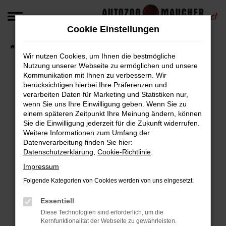
Zum
Hauptinhalt
Cookie Einstellungen
springen
Startseite
Fahrzeugangebote
Fahrzeug-Angebote
Wir nutzen Cookies, um Ihnen die bestmögliche
Nutzung unserer Webseite zu ermöglichen und unsere
Kommunikation mit Ihnen zu verbessern. Wir
berücksichtigen hierbei Ihre Präferenzen und
Fehler: Network Error
verarbeiten Daten für Marketing und Statistiken nur,
wenn Sie uns Ihre Einwilligung geben. Wenn Sie zu
Beim Laden ist ein Fehler aufgetreten.
einem späteren Zeitpunkt Ihre Meinung ändern, können
Hier sind ein paar Tipps, die dir helfen können:
Sie die Einwilligung jederzeit für die Zukunft widerrufen.
Weitere Informationen zum Umfang der
Überprüfe deine Firewall und deine
Datenverarbeitung finden Sie hier:
Datenschutzerklärung
,
Cookie-Richtlinie
.
Internetverbindung.
Laden andere Webseiten, zum Beispiel deine
Impressum
Suchmaschine?
Folgende Kategorien von Cookies werden von uns eingesetzt:
Prüfe deine Browsererweiterungen.
Manche Erweiterungen, wie Werbeblocker,
Essentiell
können das Laden bestimmter Seiten
Diese Technologien sind erforderlich, um die
Kernfunktionalität der Webseite zu gewährleisten.
verhindern. Funktioniert die Seite in einem