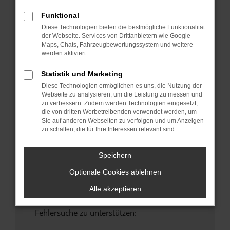
anderen Browser oder in einem privaten
Funktional
Fenster?
Diese Technologien bieten die bestmögliche Funktionalität
Starte dein Gerät neu.
der Webseite. Services von Drittanbietern wie Google
Maps, Chats, Fahrzeugbewertungssystem und weitere
Das kann manchmal helfen, vorübergehende
werden aktiviert.
Probleme zu beheben.
Stelle sicher, dass dein Browser und dein
Statistik und Marketing
Betriebssystem auf dem neuesten Stand
Diese Technologien ermöglichen es uns, die Nutzung der
sind.
Webseite zu analysieren, um die Leistung zu messen und
zu verbessern. Zudem werden Technologien eingesetzt,
Veraltete Software birgt nicht nur ein
die von dritten Werbetreibenden verwendet werden, um
Sicherheitsrisiko, sondern kann auch dazu
Sie auf anderen Webseiten zu verfolgen und um Anzeigen
führen, dass bestimmte Funktionen nicht mehr
zu schalten, die für Ihre Interessen relevant sind.
unterstützt werden.
Wende dich an den Webseitenbetreiber.
Speichern
Wenn du alle oben genannten Schritte versucht
Optionale Cookies ablehnen
hast, kontaktiere uns bitte. Wir werden
versuchen, das Problem zu beheben. Du kannst
Alle akzeptieren
uns diesen Text schicken, um uns bei der
Fehlersuche zu unterstützen: