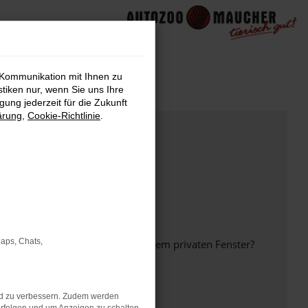
 Kommunikation mit Ihnen zu
stiken nur, wenn Sie uns Ihre
ung jederzeit für die Zukunft
ärung
,
Cookie-Richtlinie
.
Maps, Chats,
inem anderen Browser oder in einem privaten Fenster?
nd zu verbessern. Zudem werden