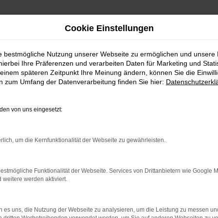
Cookie Einstellungen
ie bestmögliche Nutzung unserer Webseite zu ermöglichen und unsere
hierbei Ihre Präferenzen und verarbeiten Daten für Marketing und Stati
einem späteren Zeitpunkt Ihre Meinung ändern, können Sie die Einwillig
en zum Umfang der Datenverarbeitung finden Sie hier:
Datenschutzerkl
en von uns eingesetzt:
indung.
rlich, um die Kernfunktionalität der Webseite zu gewährleisten.
hine?
estmögliche Funktionalität der Webseite. Services von Drittanbietern wie Google 
aden bestimmter Seiten verhindern. Funktioniert die Seite in e
eitere werden aktiviert.
 zu beheben.
 es uns, die Nutzung der Webseite zu analysieren, um die Leistung zu messen u
bssystem auf dem neuesten Stand sind.