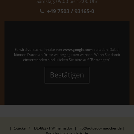
Samstag: 09:00 bis 12:00 Uhr
+49 7503 / 93165-0
Es wird versucht, Inhalte von
www.google.com
zu laden. Dabei
können Daten an Dritte weitergegeben werden. Wenn Sie damit
einverstanden sind, klicken Sie bitte auf "Bestätigen".
Bestätigen
| Rotäcker 7 | DE-88271 Wilhelmsdorf | info@autozoo-maucher.de |
Webdesign by audaris.de