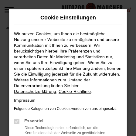
Zum
Hauptinhalt
Cookie Einstellungen
springen
Startseite
Fahrzeugangebote
Fahrzeug-Angebote
Wir nutzen Cookies, um Ihnen die bestmögliche
Nutzung unserer Webseite zu ermöglichen und unsere
Kommunikation mit Ihnen zu verbessern. Wir
berücksichtigen hierbei Ihre Präferenzen und
Fehler: Network Error
verarbeiten Daten für Marketing und Statistiken nur,
wenn Sie uns Ihre Einwilligung geben. Wenn Sie zu
Beim Laden ist ein Fehler aufgetreten.
einem späteren Zeitpunkt Ihre Meinung ändern, können
Hier sind ein paar Tipps, die dir helfen können:
Sie die Einwilligung jederzeit für die Zukunft widerrufen.
Weitere Informationen zum Umfang der
Überprüfe deine Firewall und deine
Datenverarbeitung finden Sie hier:
Datenschutzerklärung
,
Cookie-Richtlinie
.
Internetverbindung.
Laden andere Webseiten, zum Beispiel deine
Impressum
Suchmaschine?
Folgende Kategorien von Cookies werden von uns eingesetzt:
Prüfe deine Browsererweiterungen.
Manche Erweiterungen, wie Werbeblocker,
Essentiell
können das Laden bestimmter Seiten
Diese Technologien sind erforderlich, um die
Kernfunktionalität der Webseite zu gewährleisten.
verhindern. Funktioniert die Seite in einem