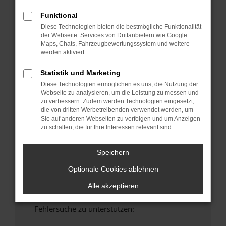
anderen Browser oder in einem privaten
Funktional
Fenster?
Diese Technologien bieten die bestmögliche Funktionalität
Starte dein Gerät neu.
der Webseite. Services von Drittanbietern wie Google
Maps, Chats, Fahrzeugbewertungssystem und weitere
Das kann manchmal helfen, vorübergehende
werden aktiviert.
Probleme zu beheben.
Stelle sicher, dass dein Browser und dein
Statistik und Marketing
Betriebssystem auf dem neuesten Stand
Diese Technologien ermöglichen es uns, die Nutzung der
sind.
Webseite zu analysieren, um die Leistung zu messen und
zu verbessern. Zudem werden Technologien eingesetzt,
Veraltete Software birgt nicht nur ein
die von dritten Werbetreibenden verwendet werden, um
Sicherheitsrisiko, sondern kann auch dazu
Sie auf anderen Webseiten zu verfolgen und um Anzeigen
führen, dass bestimmte Funktionen nicht mehr
zu schalten, die für Ihre Interessen relevant sind.
unterstützt werden.
Wende dich an den Webseitenbetreiber.
Speichern
Wenn du alle oben genannten Schritte versucht
Optionale Cookies ablehnen
hast, kontaktiere uns bitte. Wir werden
versuchen, das Problem zu beheben. Du kannst
Alle akzeptieren
uns diesen Text schicken, um uns bei der
Fehlersuche zu unterstützen: