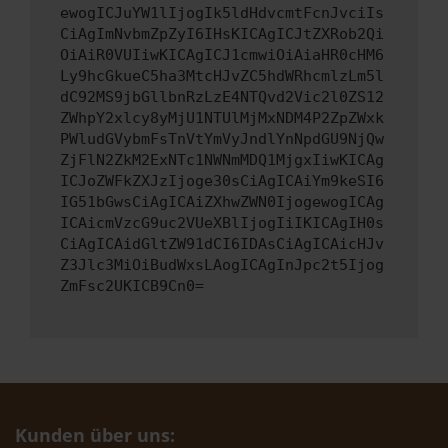
ewogICJuYW1lIjogIk5ldHdvcmtFcnJvciIs
CiAgImNvbmZpZyI6IHsKICAgICJtZXRob2Qi
OiAiR0VUIiwKICAgICJ1cmwiOiAiaHR0cHM6
Ly9hcGkueC5ha3MtcHJvZC5hdWRhcmlzLm5l
dC92MS9jbGllbnRzLzE4NTQvd2Vic2l0ZS12
ZWhpY2xlcy8yMjU1NTUlMjMxNDM4P2ZpZWxk
PWludGVybmFsTnVtYmVyJndlYnNpdGU9NjQw
ZjFlN2ZkM2ExNTc1NWNmMDQ1MjgxIiwKICAg
ICJoZWFkZXJzIjoge30sCiAgICAiYm9keSI6
IG51bGwsCiAgICAiZXhwZWN0IjogewogICAg
ICAicmVzcG9uc2VUeXBlIjogIiIKICAgIH0s
CiAgICAidGltZW91dCI6IDAsCiAgICAicHJv
Z3Jlc3MiOiBudWxsLAogICAgInJpc2t5Ijog
ZmFsc2UKICB9Cn0=
Kunden über uns: