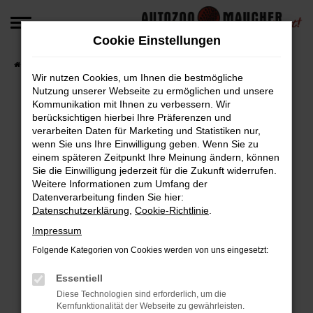
Zum
Hauptinhalt
Cookie Einstellungen
springen
Startseite
Fahrzeugangebote
Fahrzeug-Angebote
Wir nutzen Cookies, um Ihnen die bestmögliche
Nutzung unserer Webseite zu ermöglichen und unsere
Kommunikation mit Ihnen zu verbessern. Wir
berücksichtigen hierbei Ihre Präferenzen und
Fehler: Network Error
verarbeiten Daten für Marketing und Statistiken nur,
wenn Sie uns Ihre Einwilligung geben. Wenn Sie zu
Beim Laden ist ein Fehler aufgetreten.
einem späteren Zeitpunkt Ihre Meinung ändern, können
Hier sind ein paar Tipps, die dir helfen können:
Sie die Einwilligung jederzeit für die Zukunft widerrufen.
Weitere Informationen zum Umfang der
Überprüfe deine Firewall und deine
Datenverarbeitung finden Sie hier:
Datenschutzerklärung
,
Cookie-Richtlinie
.
Internetverbindung.
Laden andere Webseiten, zum Beispiel deine
Impressum
Suchmaschine?
Folgende Kategorien von Cookies werden von uns eingesetzt:
Prüfe deine Browsererweiterungen.
Manche Erweiterungen, wie Werbeblocker,
Essentiell
können das Laden bestimmter Seiten
Diese Technologien sind erforderlich, um die
Kernfunktionalität der Webseite zu gewährleisten.
verhindern. Funktioniert die Seite in einem