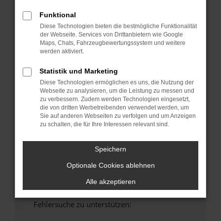
anderen Browser oder in einem privaten
Funktional
Fenster?
Diese Technologien bieten die bestmögliche Funktionalität
Starte dein Gerät neu.
der Webseite. Services von Drittanbietern wie Google
Maps, Chats, Fahrzeugbewertungssystem und weitere
Das kann manchmal helfen, vorübergehende
werden aktiviert.
Probleme zu beheben.
Stelle sicher, dass dein Browser und dein
Statistik und Marketing
Betriebssystem auf dem neuesten Stand
Diese Technologien ermöglichen es uns, die Nutzung der
sind.
Webseite zu analysieren, um die Leistung zu messen und
zu verbessern. Zudem werden Technologien eingesetzt,
Veraltete Software birgt nicht nur ein
die von dritten Werbetreibenden verwendet werden, um
Sicherheitsrisiko, sondern kann auch dazu
Sie auf anderen Webseiten zu verfolgen und um Anzeigen
führen, dass bestimmte Funktionen nicht mehr
zu schalten, die für Ihre Interessen relevant sind.
unterstützt werden.
Wende dich an den Webseitenbetreiber.
Speichern
Wenn du alle oben genannten Schritte versucht
Optionale Cookies ablehnen
hast, kontaktiere uns bitte. Wir werden
versuchen, das Problem zu beheben. Du kannst
Alle akzeptieren
uns diesen Text schicken, um uns bei der
Fehlersuche zu unterstützen: