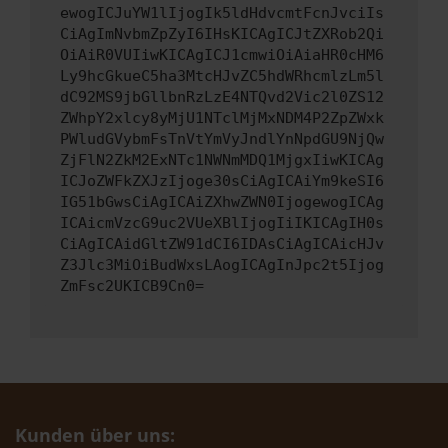
ewogICJuYW1lIjogIk5ldHdvcmtFcnJvciIs
CiAgImNvbmZpZyI6IHsKICAgICJtZXRob2Qi
OiAiR0VUIiwKICAgICJ1cmwiOiAiaHR0cHM6
Ly9hcGkueC5ha3MtcHJvZC5hdWRhcmlzLm5l
dC92MS9jbGllbnRzLzE4NTQvd2Vic2l0ZS12
ZWhpY2xlcy8yMjU1NTclMjMxNDM4P2ZpZWxk
PWludGVybmFsTnVtYmVyJndlYnNpdGU9NjQw
ZjFlN2ZkM2ExNTc1NWNmMDQ1MjgxIiwKICAg
ICJoZWFkZXJzIjoge30sCiAgICAiYm9keSI6
IG51bGwsCiAgICAiZXhwZWN0IjogewogICAg
ICAicmVzcG9uc2VUeXBlIjogIiIKICAgIH0s
CiAgICAidGltZW91dCI6IDAsCiAgICAicHJv
Z3Jlc3MiOiBudWxsLAogICAgInJpc2t5Ijog
ZmFsc2UKICB9Cn0=
Kunden über uns: