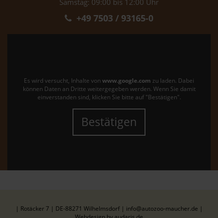
Samstag: 09:00 bis 12:00 Uhr
+49 7503 / 93165-0
Es wird versucht, Inhalte von
www.google.com
zu laden. Dabei
können Daten an Dritte weitergegeben werden. Wenn Sie damit
einverstanden sind, klicken Sie bitte auf "Bestätigen".
Bestätigen
| Rotäcker 7 | DE-88271 Wilhelmsdorf | info@autozoo-maucher.de |
Webdesign by audaris.de