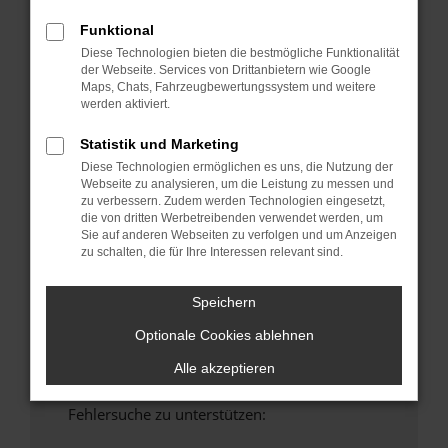
anderen Browser oder in einem privaten
Funktional
Fenster?
Diese Technologien bieten die bestmögliche Funktionalität
Starte dein Gerät neu.
der Webseite. Services von Drittanbietern wie Google
Maps, Chats, Fahrzeugbewertungssystem und weitere
Das kann manchmal helfen, vorübergehende
werden aktiviert.
Probleme zu beheben.
Stelle sicher, dass dein Browser und dein
Statistik und Marketing
Betriebssystem auf dem neuesten Stand
Diese Technologien ermöglichen es uns, die Nutzung der
sind.
Webseite zu analysieren, um die Leistung zu messen und
zu verbessern. Zudem werden Technologien eingesetzt,
Veraltete Software birgt nicht nur ein
die von dritten Werbetreibenden verwendet werden, um
Sicherheitsrisiko, sondern kann auch dazu
Sie auf anderen Webseiten zu verfolgen und um Anzeigen
führen, dass bestimmte Funktionen nicht mehr
zu schalten, die für Ihre Interessen relevant sind.
unterstützt werden.
Wende dich an den Webseitenbetreiber.
Speichern
Wenn du alle oben genannten Schritte versucht
Optionale Cookies ablehnen
hast, kontaktiere uns bitte. Wir werden
versuchen, das Problem zu beheben. Du kannst
Alle akzeptieren
uns diesen Text schicken, um uns bei der
Fehlersuche zu unterstützen: