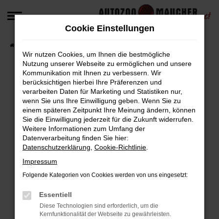
Zum
Hauptinhalt
Cookie Einstellungen
springen
Startseite
Fahrzeugangebote
Fahrzeug-Angebote
Wir nutzen Cookies, um Ihnen die bestmögliche
Nutzung unserer Webseite zu ermöglichen und unsere
Kommunikation mit Ihnen zu verbessern. Wir
berücksichtigen hierbei Ihre Präferenzen und
Fehler: Network Error
verarbeiten Daten für Marketing und Statistiken nur,
wenn Sie uns Ihre Einwilligung geben. Wenn Sie zu
Beim Laden ist ein Fehler aufgetreten.
einem späteren Zeitpunkt Ihre Meinung ändern, können
Hier sind ein paar Tipps, die dir helfen können:
Sie die Einwilligung jederzeit für die Zukunft widerrufen.
Weitere Informationen zum Umfang der
Überprüfe deine Firewall und deine
Datenverarbeitung finden Sie hier:
Datenschutzerklärung
,
Cookie-Richtlinie
.
Internetverbindung.
Laden andere Webseiten, zum Beispiel deine
Impressum
Suchmaschine?
Folgende Kategorien von Cookies werden von uns eingesetzt:
Prüfe deine Browsererweiterungen.
Manche Erweiterungen, wie Werbeblocker,
Essentiell
können das Laden bestimmter Seiten
Diese Technologien sind erforderlich, um die
Kernfunktionalität der Webseite zu gewährleisten.
verhindern. Funktioniert die Seite in einem