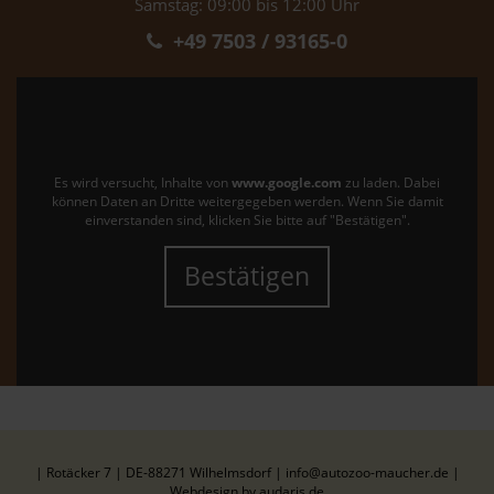
Samstag: 09:00 bis 12:00 Uhr
+49 7503 / 93165-0
Es wird versucht, Inhalte von
www.google.com
zu laden. Dabei
können Daten an Dritte weitergegeben werden. Wenn Sie damit
einverstanden sind, klicken Sie bitte auf "Bestätigen".
Bestätigen
| Rotäcker 7 | DE-88271 Wilhelmsdorf | info@autozoo-maucher.de |
Webdesign by audaris.de