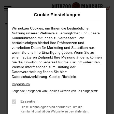
Zum
Hauptinhalt
Cookie Einstellungen
springen
Startseite
Fahrzeugangebote
Fahrzeug-Angebote
Wir nutzen Cookies, um Ihnen die bestmögliche
Nutzung unserer Webseite zu ermöglichen und unsere
Kommunikation mit Ihnen zu verbessern. Wir
berücksichtigen hierbei Ihre Präferenzen und
Fehler: Network Error
verarbeiten Daten für Marketing und Statistiken nur,
wenn Sie uns Ihre Einwilligung geben. Wenn Sie zu
Beim Laden ist ein Fehler aufgetreten.
einem späteren Zeitpunkt Ihre Meinung ändern, können
Hier sind ein paar Tipps, die dir helfen können:
Sie die Einwilligung jederzeit für die Zukunft widerrufen.
Weitere Informationen zum Umfang der
Überprüfe deine Firewall und deine
Datenverarbeitung finden Sie hier:
Datenschutzerklärung
,
Cookie-Richtlinie
.
Internetverbindung.
Laden andere Webseiten, zum Beispiel deine
Impressum
Suchmaschine?
Folgende Kategorien von Cookies werden von uns eingesetzt:
Prüfe deine Browsererweiterungen.
Manche Erweiterungen, wie Werbeblocker,
Essentiell
können das Laden bestimmter Seiten
Diese Technologien sind erforderlich, um die
Kernfunktionalität der Webseite zu gewährleisten.
verhindern. Funktioniert die Seite in einem