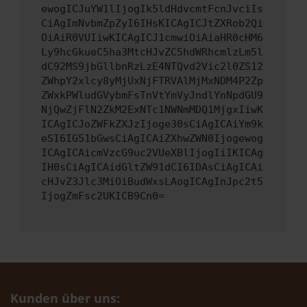
ewogICJuYW1lIjogIk5ldHdvcmtFcnJvciIs
CiAgImNvbmZpZyI6IHsKICAgICJtZXRob2Qi
OiAiR0VUIiwKICAgICJ1cmwiOiAiaHR0cHM6
Ly9hcGkueC5ha3MtcHJvZC5hdWRhcmlzLm5l
dC92MS9jbGllbnRzLzE4NTQvd2Vic2l0ZS12
ZWhpY2xlcy8yMjUxNjFTRVAlMjMxNDM4P2Zp
ZWxkPWludGVybmFsTnVtYmVyJndlYnNpdGU9
NjQwZjFlN2ZkM2ExNTc1NWNmMDQ1MjgxIiwK
ICAgICJoZWFkZXJzIjoge30sCiAgICAiYm9k
eSI6IG51bGwsCiAgICAiZXhwZWN0Ijogewog
ICAgICAicmVzcG9uc2VUeXBlIjogIiIKICAg
IH0sCiAgICAidGltZW91dCI6IDAsCiAgICAi
cHJvZ3Jlc3MiOiBudWxsLAogICAgInJpc2t5
IjogZmFsc2UKICB9Cn0=
Kunden über uns: