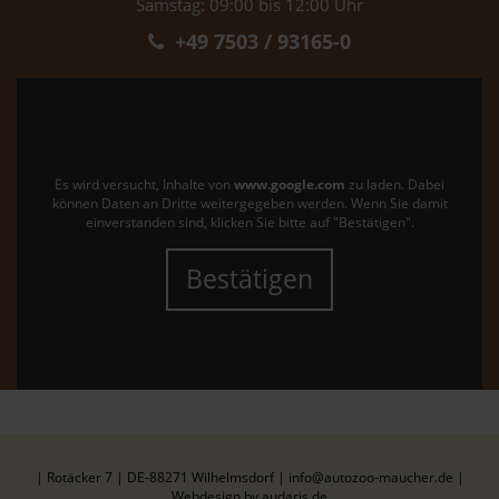
Samstag: 09:00 bis 12:00 Uhr
+49 7503 / 93165-0
Es wird versucht, Inhalte von
www.google.com
zu laden. Dabei
können Daten an Dritte weitergegeben werden. Wenn Sie damit
einverstanden sind, klicken Sie bitte auf "Bestätigen".
Bestätigen
| Rotäcker 7 | DE-88271 Wilhelmsdorf | info@autozoo-maucher.de |
Webdesign by audaris.de