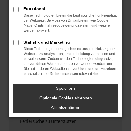
anderen Browser oder in einem privaten
Funktional
Fenster?
Diese Technologien bieten die bestmögliche Funktionalität
Starte dein Gerät neu.
der Webseite. Services von Drittanbietern wie Google
Maps, Chats, Fahrzeugbewertungssystem und weitere
Das kann manchmal helfen, vorübergehende
werden aktiviert.
Probleme zu beheben.
Stelle sicher, dass dein Browser und dein
Statistik und Marketing
Betriebssystem auf dem neuesten Stand
Diese Technologien ermöglichen es uns, die Nutzung der
sind.
Webseite zu analysieren, um die Leistung zu messen und
zu verbessern. Zudem werden Technologien eingesetzt,
Veraltete Software birgt nicht nur ein
die von dritten Werbetreibenden verwendet werden, um
Sicherheitsrisiko, sondern kann auch dazu
Sie auf anderen Webseiten zu verfolgen und um Anzeigen
führen, dass bestimmte Funktionen nicht mehr
zu schalten, die für Ihre Interessen relevant sind.
unterstützt werden.
Wende dich an den Webseitenbetreiber.
Speichern
Wenn du alle oben genannten Schritte versucht
Optionale Cookies ablehnen
hast, kontaktiere uns bitte. Wir werden
versuchen, das Problem zu beheben. Du kannst
Alle akzeptieren
uns diesen Text schicken, um uns bei der
Fehlersuche zu unterstützen: