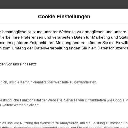
Cookie Einstellungen
ie bestmögliche Nutzung unserer Webseite zu ermöglichen und unsere
hierbei Ihre Präferenzen und verarbeiten Daten für Marketing und Stati
einem späteren Zeitpunkt Ihre Meinung ändern, können Sie die Einwillig
en zum Umfang der Datenverarbeitung finden Sie hier:
Datenschutzerkl
en von uns eingesetzt:
indung.
rlich, um die Kernfunktionalität der Webseite zu gewährleisten.
hine?
estmögliche Funktionalität der Webseite. Services von Drittanbietern wie Google 
aden bestimmter Seiten verhindern. Funktioniert die Seite in e
eitere werden aktiviert.
 zu beheben.
 es uns, die Nutzung der Webseite zu analysieren, um die Leistung zu messen u
bssystem auf dem neuesten Stand sind.