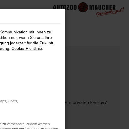
 Kommunikation mit Ihnen zu
stiken nur, wenn Sie uns Ihre
ung jederzeit für die Zukunft
ärung
,
Cookie-Richtlinie
.
Maps, Chats,
inem anderen Browser oder in einem privaten Fenster?
nd zu verbessern. Zudem werden