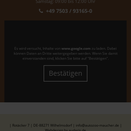
Samstag: 09:00 bis 12:00 Uhr
+49 7503 / 93165-0
Es wird versucht, Inhalte von
www.google.com
zu laden. Dabei
können Daten an Dritte weitergegeben werden. Wenn Sie damit
einverstanden sind, klicken Sie bitte auf "Bestätigen".
Bestätigen
| Rotäcker 7 | DE-88271 Wilhelmsdorf | info@autozoo-maucher.de |
Webdesign by audaris.de