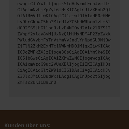
ewogICJuYW1lIjogIk5ldHdvcmtFcnJvciIs
CiAgImNvbmZpZyI6IHsKICAgICJtZXRob2Qi
OiAiR0VUIiwKICAgICJ1cmwiOiAiaHR0cHM6
Ly9hcGkueC5ha3MtcHJvZC5hdWRhcmlzLm5l
dC92MS9jbGllbnRzLzE4NTQvd2Vic2l0ZS12
ZWhpY2xlcy8yMjUxNzQlMjMxNDM4P2ZpZWxk
PWludGVybmFsTnVtYmVyJndlYnNpdGU9NjQw
ZjFlN2ZkM2ExNTc1NWNmMDQ1MjgxIiwKICAg
ICJoZWFkZXJzIjoge30sCiAgICAiYm9keSI6
IG51bGwsCiAgICAiZXhwZWN0IjogewogICAg
ICAicmVzcG9uc2VUeXBlIjogIiIKICAgIH0s
CiAgICAidGltZW91dCI6IDAsCiAgICAicHJv
Z3Jlc3MiOiBudWxsLAogICAgInJpc2t5Ijog
ZmFsc2UKICB9Cn0=
Kunden über uns: