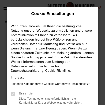
Zum
Hauptinhalt
Cookie Einstellungen
springen
Startseite
Fahrzeugangebote
Fahrzeug-Angebote
Wir nutzen Cookies, um Ihnen die bestmögliche
Nutzung unserer Webseite zu ermöglichen und unsere
Kommunikation mit Ihnen zu verbessern. Wir
berücksichtigen hierbei Ihre Präferenzen und
Fehler: Network Error
verarbeiten Daten für Marketing und Statistiken nur,
wenn Sie uns Ihre Einwilligung geben. Wenn Sie zu
Beim Laden ist ein Fehler aufgetreten.
einem späteren Zeitpunkt Ihre Meinung ändern, können
Hier sind ein paar Tipps, die dir helfen können:
Sie die Einwilligung jederzeit für die Zukunft widerrufen.
Weitere Informationen zum Umfang der
Überprüfe deine Firewall und deine
Datenverarbeitung finden Sie hier:
Datenschutzerklärung
,
Cookie-Richtlinie
.
Internetverbindung.
Laden andere Webseiten, zum Beispiel deine
Impressum
Suchmaschine?
Folgende Kategorien von Cookies werden von uns eingesetzt:
Prüfe deine Browsererweiterungen.
Manche Erweiterungen, wie Werbeblocker,
Essentiell
können das Laden bestimmter Seiten
Diese Technologien sind erforderlich, um die
Kernfunktionalität der Webseite zu gewährleisten.
verhindern. Funktioniert die Seite in einem