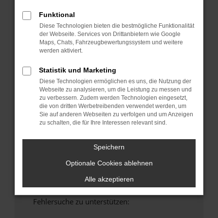
anderen Browser oder in einem privaten
Funktional
Fenster?
Diese Technologien bieten die bestmögliche Funktionalität
Starte dein Gerät neu.
der Webseite. Services von Drittanbietern wie Google
Maps, Chats, Fahrzeugbewertungssystem und weitere
Das kann manchmal helfen, vorübergehende
werden aktiviert.
Probleme zu beheben.
Stelle sicher, dass dein Browser und dein
Statistik und Marketing
Betriebssystem auf dem neuesten Stand
Diese Technologien ermöglichen es uns, die Nutzung der
sind.
Webseite zu analysieren, um die Leistung zu messen und
zu verbessern. Zudem werden Technologien eingesetzt,
Veraltete Software birgt nicht nur ein
die von dritten Werbetreibenden verwendet werden, um
Sicherheitsrisiko, sondern kann auch dazu
Sie auf anderen Webseiten zu verfolgen und um Anzeigen
führen, dass bestimmte Funktionen nicht mehr
zu schalten, die für Ihre Interessen relevant sind.
unterstützt werden.
Wende dich an den Webseitenbetreiber.
Speichern
Wenn du alle oben genannten Schritte versucht
Optionale Cookies ablehnen
hast, kontaktiere uns bitte. Wir werden
versuchen, das Problem zu beheben. Du kannst
Alle akzeptieren
uns diesen Text schicken, um uns bei der
Fehlersuche zu unterstützen: