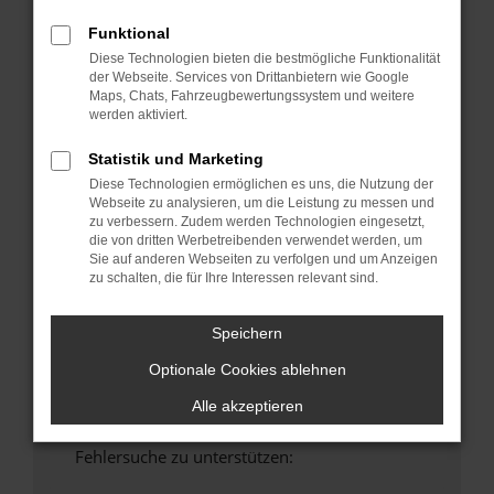
anderen Browser oder in einem privaten
Funktional
Fenster?
Diese Technologien bieten die bestmögliche Funktionalität
Starte dein Gerät neu.
der Webseite. Services von Drittanbietern wie Google
Maps, Chats, Fahrzeugbewertungssystem und weitere
Das kann manchmal helfen, vorübergehende
werden aktiviert.
Probleme zu beheben.
Stelle sicher, dass dein Browser und dein
Statistik und Marketing
Betriebssystem auf dem neuesten Stand
Diese Technologien ermöglichen es uns, die Nutzung der
sind.
Webseite zu analysieren, um die Leistung zu messen und
zu verbessern. Zudem werden Technologien eingesetzt,
Veraltete Software birgt nicht nur ein
die von dritten Werbetreibenden verwendet werden, um
Sicherheitsrisiko, sondern kann auch dazu
Sie auf anderen Webseiten zu verfolgen und um Anzeigen
führen, dass bestimmte Funktionen nicht mehr
zu schalten, die für Ihre Interessen relevant sind.
unterstützt werden.
Wende dich an den Webseitenbetreiber.
Speichern
Wenn du alle oben genannten Schritte versucht
Optionale Cookies ablehnen
hast, kontaktiere uns bitte. Wir werden
versuchen, das Problem zu beheben. Du kannst
Alle akzeptieren
uns diesen Text schicken, um uns bei der
Fehlersuche zu unterstützen: