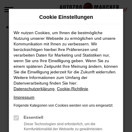
Zum
Hauptinhalt
Cookie Einstellungen
springen
Startseite
Fahrzeugangebote
Fahrzeug-Angebote
Wir nutzen Cookies, um Ihnen die bestmögliche
Nutzung unserer Webseite zu ermöglichen und unsere
Kommunikation mit Ihnen zu verbessern. Wir
berücksichtigen hierbei Ihre Präferenzen und
Fehler: Network Error
verarbeiten Daten für Marketing und Statistiken nur,
wenn Sie uns Ihre Einwilligung geben. Wenn Sie zu
Beim Laden ist ein Fehler aufgetreten.
einem späteren Zeitpunkt Ihre Meinung ändern, können
Hier sind ein paar Tipps, die dir helfen können:
Sie die Einwilligung jederzeit für die Zukunft widerrufen.
Weitere Informationen zum Umfang der
Überprüfe deine Firewall und deine
Datenverarbeitung finden Sie hier:
Datenschutzerklärung
,
Cookie-Richtlinie
.
Internetverbindung.
Laden andere Webseiten, zum Beispiel deine
Impressum
Suchmaschine?
Folgende Kategorien von Cookies werden von uns eingesetzt:
Prüfe deine Browsererweiterungen.
Manche Erweiterungen, wie Werbeblocker,
Essentiell
können das Laden bestimmter Seiten
Diese Technologien sind erforderlich, um die
Kernfunktionalität der Webseite zu gewährleisten.
verhindern. Funktioniert die Seite in einem