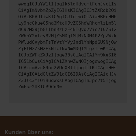
ewogICJuYW1lIjogIk5ldHdvcmtFcnJvciIs
CiAgImNvbmZpZyI6IHsKICAgICJtZXRob2Qi
OiAiR0VUIiwKICAgICJ1cmwiOiAiaHR0cHM6
Ly9hcGkueC5ha3MtcHJvZC5hdWRhcmlzLm5l
dC92MS9jbGllbnRzLzE4NTQvd2Vic2l0ZS12
ZWhpY2xlcy82MjY5MDglMjMxNDM4P2ZpZWxk
PWludGVybmFsTnVtYmVyJndlYnNpdGU9NjQw
ZjFlN2ZkM2ExNTc1NWNmMDQ1MjgxIiwKICAg
ICJoZWFkZXJzIjoge30sCiAgICAiYm9keSI6
IG51bGwsCiAgICAiZXhwZWN0IjogewogICAg
ICAicmVzcG9uc2VUeXBlIjogIiIKICAgIH0s
CiAgICAidGltZW91dCI6IDAsCiAgICAicHJv
Z3Jlc3MiOiBudWxsLAogICAgInJpc2t5Ijog
ZmFsc2UKICB9Cn0=
Kunden über uns: