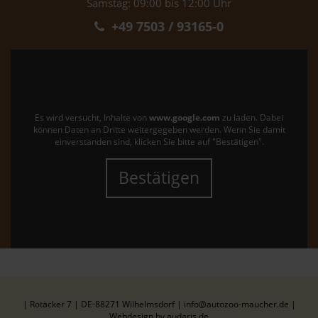
Samstag: 09:00 bis 12:00 Uhr
+49 7503 / 93165-0
Es wird versucht, Inhalte von
www.google.com
zu laden. Dabei
können Daten an Dritte weitergegeben werden. Wenn Sie damit
einverstanden sind, klicken Sie bitte auf "Bestätigen".
Bestätigen
| Rotäcker 7 | DE-88271 Wilhelmsdorf | info@autozoo-maucher.de |
Webdesign by audaris.de