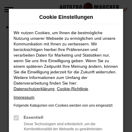
Zum
Hauptinhalt
Cookie Einstellungen
springen
Startseite
Fahrzeugangebote
Fahrzeug-Angebote
Wir nutzen Cookies, um Ihnen die bestmögliche
Nutzung unserer Webseite zu ermöglichen und unsere
Kommunikation mit Ihnen zu verbessern. Wir
berücksichtigen hierbei Ihre Präferenzen und
Fehler: Network Error
verarbeiten Daten für Marketing und Statistiken nur,
wenn Sie uns Ihre Einwilligung geben. Wenn Sie zu
Beim Laden ist ein Fehler aufgetreten.
einem späteren Zeitpunkt Ihre Meinung ändern, können
Hier sind ein paar Tipps, die dir helfen können:
Sie die Einwilligung jederzeit für die Zukunft widerrufen.
Weitere Informationen zum Umfang der
Überprüfe deine Firewall und deine
Datenverarbeitung finden Sie hier:
Datenschutzerklärung
,
Cookie-Richtlinie
.
Internetverbindung.
Laden andere Webseiten, zum Beispiel deine
Impressum
Suchmaschine?
Folgende Kategorien von Cookies werden von uns eingesetzt:
Prüfe deine Browsererweiterungen.
Manche Erweiterungen, wie Werbeblocker,
Essentiell
können das Laden bestimmter Seiten
Diese Technologien sind erforderlich, um die
Kernfunktionalität der Webseite zu gewährleisten.
verhindern. Funktioniert die Seite in einem