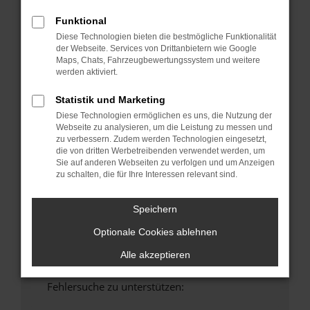
anderen Browser oder in einem privaten
Funktional
Fenster?
Diese Technologien bieten die bestmögliche Funktionalität
Starte dein Gerät neu.
der Webseite. Services von Drittanbietern wie Google
Maps, Chats, Fahrzeugbewertungssystem und weitere
Das kann manchmal helfen, vorübergehende
werden aktiviert.
Probleme zu beheben.
Stelle sicher, dass dein Browser und dein
Statistik und Marketing
Betriebssystem auf dem neuesten Stand
Diese Technologien ermöglichen es uns, die Nutzung der
sind.
Webseite zu analysieren, um die Leistung zu messen und
zu verbessern. Zudem werden Technologien eingesetzt,
Veraltete Software birgt nicht nur ein
die von dritten Werbetreibenden verwendet werden, um
Sicherheitsrisiko, sondern kann auch dazu
Sie auf anderen Webseiten zu verfolgen und um Anzeigen
führen, dass bestimmte Funktionen nicht mehr
zu schalten, die für Ihre Interessen relevant sind.
unterstützt werden.
Wende dich an den Webseitenbetreiber.
Speichern
Wenn du alle oben genannten Schritte versucht
Optionale Cookies ablehnen
hast, kontaktiere uns bitte. Wir werden
versuchen, das Problem zu beheben. Du kannst
Alle akzeptieren
uns diesen Text schicken, um uns bei der
Fehlersuche zu unterstützen: