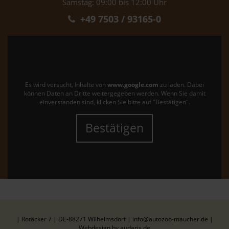
Samstag: 09:00 bis 12:00 Uhr
+49 7503 / 93165-0
Es wird versucht, Inhalte von
www.google.com
zu laden. Dabei
können Daten an Dritte weitergegeben werden. Wenn Sie damit
einverstanden sind, klicken Sie bitte auf "Bestätigen".
Bestätigen
| Rotäcker 7 | DE-88271 Wilhelmsdorf | info@autozoo-maucher.de |
Webdesign by audaris.de