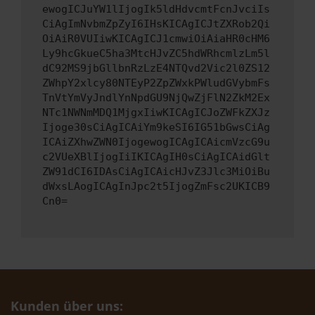
ewogICJuYW1lIjogIk5ldHdvcmtFcnJvciIs
CiAgImNvbmZpZyI6IHsKICAgICJtZXRob2Qi
OiAiR0VUIiwKICAgICJ1cmwiOiAiaHR0cHM6
Ly9hcGkueC5ha3MtcHJvZC5hdWRhcmlzLm5l
dC92MS9jbGllbnRzLzE4NTQvd2Vic2l0ZS12
ZWhpY2xlcy80NTEyP2ZpZWxkPWludGVybmFs
TnVtYmVyJndlYnNpdGU9NjQwZjFlN2ZkM2Ex
NTc1NWNmMDQ1MjgxIiwKICAgICJoZWFkZXJz
Ijoge30sCiAgICAiYm9keSI6IG51bGwsCiAg
ICAiZXhwZWN0IjogewogICAgICAicmVzcG9u
c2VUeXBlIjogIiIKICAgIH0sCiAgICAidGlt
ZW91dCI6IDAsCiAgICAicHJvZ3Jlc3MiOiBu
dWxsLAogICAgInJpc2t5IjogZmFsc2UKICB9
Cn0=
Kunden über uns: