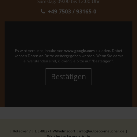
Samstag: 09:00 bis 12:00 Uhr
+49 7503 / 93165-0
Es wird versucht, Inhalte von
www.google.com
zu laden. Dabei
können Daten an Dritte weitergegeben werden. Wenn Sie damit
einverstanden sind, klicken Sie bitte auf "Bestätigen".
Bestätigen
| Rotäcker 7 | DE-88271 Wilhelmsdorf | info@autozoo-maucher.de |
Webdesign by audaris.de