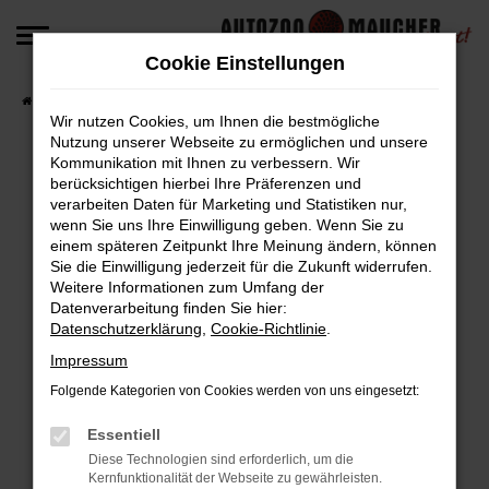
Zum
Hauptinhalt
Cookie Einstellungen
springen
Startseite
Fahrzeugangebote
Fahrzeug-Angebote
Wir nutzen Cookies, um Ihnen die bestmögliche
Nutzung unserer Webseite zu ermöglichen und unsere
Kommunikation mit Ihnen zu verbessern. Wir
berücksichtigen hierbei Ihre Präferenzen und
Fehler: Network Error
verarbeiten Daten für Marketing und Statistiken nur,
wenn Sie uns Ihre Einwilligung geben. Wenn Sie zu
Beim Laden ist ein Fehler aufgetreten.
einem späteren Zeitpunkt Ihre Meinung ändern, können
Hier sind ein paar Tipps, die dir helfen können:
Sie die Einwilligung jederzeit für die Zukunft widerrufen.
Weitere Informationen zum Umfang der
Überprüfe deine Firewall und deine
Datenverarbeitung finden Sie hier:
Datenschutzerklärung
,
Cookie-Richtlinie
.
Internetverbindung.
Laden andere Webseiten, zum Beispiel deine
Impressum
Suchmaschine?
Folgende Kategorien von Cookies werden von uns eingesetzt:
Prüfe deine Browsererweiterungen.
Manche Erweiterungen, wie Werbeblocker,
Essentiell
können das Laden bestimmter Seiten
Diese Technologien sind erforderlich, um die
Kernfunktionalität der Webseite zu gewährleisten.
verhindern. Funktioniert die Seite in einem