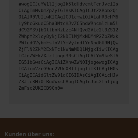
ewogICJuYW1lIjogIk5ldHdvcmtFcnJvciIs
CiAgImNvbmZpZyI6IHsKICAgICJtZXRob2Qi
OiAiR0VUIiwKICAgICJ1cmwiOiAiaHR0cHM6
Ly9hcGkueC5ha3MtcHJvZC5hdWRhcmlzLm5l
dC92MS9jbGllbnRzLzE4NTQvd2Vic2l0ZS12
ZWhpY2xlcy8yNjI2NDElMjMxNDM4P2ZpZWxk
PWludGVybmFsTnVtYmVyJndlYnNpdGU9NjQw
ZjFlN2ZkM2ExNTc1NWNmMDQ1MjgxIiwKICAg
ICJoZWFkZXJzIjoge30sCiAgICAiYm9keSI6
IG51bGwsCiAgICAiZXhwZWN0IjogewogICAg
ICAicmVzcG9uc2VUeXBlIjogIiIKICAgIH0s
CiAgICAidGltZW91dCI6IDAsCiAgICAicHJv
Z3Jlc3MiOiBudWxsLAogICAgInJpc2t5Ijog
ZmFsc2UKICB9Cn0=
Kunden über uns: