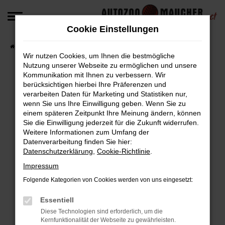
Zum
Hauptinhalt
Cookie Einstellungen
springen
Startseite
Fahrzeugangebote
Fahrzeug-Angebote
Wir nutzen Cookies, um Ihnen die bestmögliche
Nutzung unserer Webseite zu ermöglichen und unsere
Kommunikation mit Ihnen zu verbessern. Wir
berücksichtigen hierbei Ihre Präferenzen und
Fehler: Network Error
verarbeiten Daten für Marketing und Statistiken nur,
wenn Sie uns Ihre Einwilligung geben. Wenn Sie zu
Beim Laden ist ein Fehler aufgetreten.
einem späteren Zeitpunkt Ihre Meinung ändern, können
Hier sind ein paar Tipps, die dir helfen können:
Sie die Einwilligung jederzeit für die Zukunft widerrufen.
Weitere Informationen zum Umfang der
Überprüfe deine Firewall und deine
Datenverarbeitung finden Sie hier:
Datenschutzerklärung
,
Cookie-Richtlinie
.
Internetverbindung.
Laden andere Webseiten, zum Beispiel deine
Impressum
Suchmaschine?
Folgende Kategorien von Cookies werden von uns eingesetzt:
Prüfe deine Browsererweiterungen.
Manche Erweiterungen, wie Werbeblocker,
Essentiell
können das Laden bestimmter Seiten
Diese Technologien sind erforderlich, um die
Kernfunktionalität der Webseite zu gewährleisten.
verhindern. Funktioniert die Seite in einem