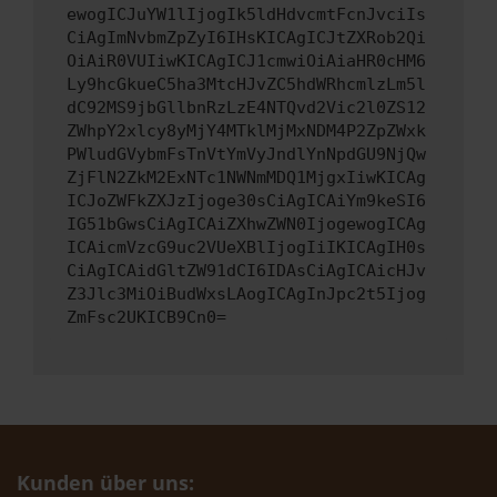
ewogICJuYW1lIjogIk5ldHdvcmtFcnJvciIs
CiAgImNvbmZpZyI6IHsKICAgICJtZXRob2Qi
OiAiR0VUIiwKICAgICJ1cmwiOiAiaHR0cHM6
Ly9hcGkueC5ha3MtcHJvZC5hdWRhcmlzLm5l
dC92MS9jbGllbnRzLzE4NTQvd2Vic2l0ZS12
ZWhpY2xlcy8yMjY4MTklMjMxNDM4P2ZpZWxk
PWludGVybmFsTnVtYmVyJndlYnNpdGU9NjQw
ZjFlN2ZkM2ExNTc1NWNmMDQ1MjgxIiwKICAg
ICJoZWFkZXJzIjoge30sCiAgICAiYm9keSI6
IG51bGwsCiAgICAiZXhwZWN0IjogewogICAg
ICAicmVzcG9uc2VUeXBlIjogIiIKICAgIH0s
CiAgICAidGltZW91dCI6IDAsCiAgICAicHJv
Z3Jlc3MiOiBudWxsLAogICAgInJpc2t5Ijog
ZmFsc2UKICB9Cn0=
Kunden über uns: