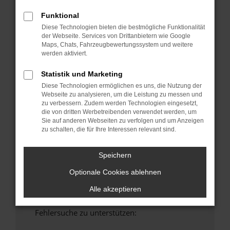
anderen Browser oder in einem privaten
Funktional
Fenster?
Diese Technologien bieten die bestmögliche Funktionalität
Starte dein Gerät neu.
der Webseite. Services von Drittanbietern wie Google
Maps, Chats, Fahrzeugbewertungssystem und weitere
Das kann manchmal helfen, vorübergehende
werden aktiviert.
Probleme zu beheben.
Stelle sicher, dass dein Browser und dein
Statistik und Marketing
Betriebssystem auf dem neuesten Stand
Diese Technologien ermöglichen es uns, die Nutzung der
sind.
Webseite zu analysieren, um die Leistung zu messen und
zu verbessern. Zudem werden Technologien eingesetzt,
Veraltete Software birgt nicht nur ein
die von dritten Werbetreibenden verwendet werden, um
Sicherheitsrisiko, sondern kann auch dazu
Sie auf anderen Webseiten zu verfolgen und um Anzeigen
führen, dass bestimmte Funktionen nicht mehr
zu schalten, die für Ihre Interessen relevant sind.
unterstützt werden.
Wende dich an den Webseitenbetreiber.
Speichern
Wenn du alle oben genannten Schritte versucht
Optionale Cookies ablehnen
hast, kontaktiere uns bitte. Wir werden
versuchen, das Problem zu beheben. Du kannst
Alle akzeptieren
uns diesen Text schicken, um uns bei der
Fehlersuche zu unterstützen: