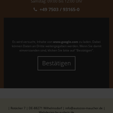
Samstag: 09:00 bis 12:00 Uhr
+49 7503 / 93165-0
Es wird versucht, Inhalte von
www.google.com
zu laden. Dabei
können Daten an Dritte weitergegeben werden. Wenn Sie damit
einverstanden sind, klicken Sie bitte auf "Bestätigen".
Bestätigen
| Rotäcker 7 | DE-88271 Wilhelmsdorf | info@autozoo-maucher.de |
Webdesign by audaris.de