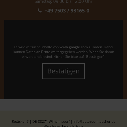
Samstag: 09:00 bis 12:00 Uhr
+49 7503 / 93165-0
Es wird versucht, Inhalte von
www.google.com
zu laden. Dabei
können Daten an Dritte weitergegeben werden. Wenn Sie damit
einverstanden sind, klicken Sie bitte auf "Bestätigen".
Bestätigen
| Rotäcker 7 | DE-88271 Wilhelmsdorf | info@autozoo-maucher.de |
Webdesign by audaris.de