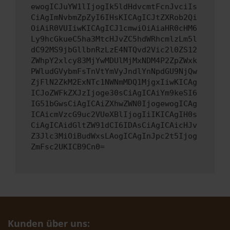
ewogICJuYW1lIjogIk5ldHdvcmtFcnJvciIs
CiAgImNvbmZpZyI6IHsKICAgICJtZXRob2Qi
OiAiR0VUIiwKICAgICJ1cmwiOiAiaHR0cHM6
Ly9hcGkueC5ha3MtcHJvZC5hdWRhcmlzLm5l
dC92MS9jbGllbnRzLzE4NTQvd2Vic2l0ZS12
ZWhpY2xlcy83MjYwMDUlMjMxNDM4P2ZpZWxk
PWludGVybmFsTnVtYmVyJndlYnNpdGU9NjQw
ZjFlN2ZkM2ExNTc1NWNmMDQ1MjgxIiwKICAg
ICJoZWFkZXJzIjoge30sCiAgICAiYm9keSI6
IG51bGwsCiAgICAiZXhwZWN0IjogewogICAg
ICAicmVzcG9uc2VUeXBlIjogIiIKICAgIH0s
CiAgICAidGltZW91dCI6IDAsCiAgICAicHJv
Z3Jlc3MiOiBudWxsLAogICAgInJpc2t5Ijog
ZmFsc2UKICB9Cn0=
Kunden über uns: