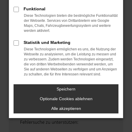
anderen Browser oder in einem privaten
Funktional
Fenster?
Diese Technologien bieten die bestmögliche Funktionalität
Starte dein Gerät neu.
der Webseite. Services von Drittanbietern wie Google
Maps, Chats, Fahrzeugbewertungssystem und weitere
Das kann manchmal helfen, vorübergehende
werden aktiviert.
Probleme zu beheben.
Stelle sicher, dass dein Browser und dein
Statistik und Marketing
Betriebssystem auf dem neuesten Stand
Diese Technologien ermöglichen es uns, die Nutzung der
sind.
Webseite zu analysieren, um die Leistung zu messen und
zu verbessern. Zudem werden Technologien eingesetzt,
Veraltete Software birgt nicht nur ein
die von dritten Werbetreibenden verwendet werden, um
Sicherheitsrisiko, sondern kann auch dazu
Sie auf anderen Webseiten zu verfolgen und um Anzeigen
führen, dass bestimmte Funktionen nicht mehr
zu schalten, die für Ihre Interessen relevant sind.
unterstützt werden.
Wende dich an den Webseitenbetreiber.
Speichern
Wenn du alle oben genannten Schritte versucht
Optionale Cookies ablehnen
hast, kontaktiere uns bitte. Wir werden
versuchen, das Problem zu beheben. Du kannst
Alle akzeptieren
uns diesen Text schicken, um uns bei der
Fehlersuche zu unterstützen: