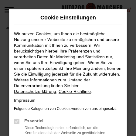
Zum
Hauptinhalt
Cookie Einstellungen
springen
Startseite
Fahrzeugangebote
Fahrzeug-Angebote
Wir nutzen Cookies, um Ihnen die bestmögliche
Nutzung unserer Webseite zu ermöglichen und unsere
Kommunikation mit Ihnen zu verbessern. Wir
berücksichtigen hierbei Ihre Präferenzen und
Fehler: Network Error
verarbeiten Daten für Marketing und Statistiken nur,
wenn Sie uns Ihre Einwilligung geben. Wenn Sie zu
Beim Laden ist ein Fehler aufgetreten.
einem späteren Zeitpunkt Ihre Meinung ändern, können
Hier sind ein paar Tipps, die dir helfen können:
Sie die Einwilligung jederzeit für die Zukunft widerrufen.
Weitere Informationen zum Umfang der
Überprüfe deine Firewall und deine
Datenverarbeitung finden Sie hier:
Datenschutzerklärung
,
Cookie-Richtlinie
.
Internetverbindung.
Laden andere Webseiten, zum Beispiel deine
Impressum
Suchmaschine?
Folgende Kategorien von Cookies werden von uns eingesetzt:
Prüfe deine Browsererweiterungen.
Manche Erweiterungen, wie Werbeblocker,
Essentiell
können das Laden bestimmter Seiten
Diese Technologien sind erforderlich, um die
Kernfunktionalität der Webseite zu gewährleisten.
verhindern. Funktioniert die Seite in einem