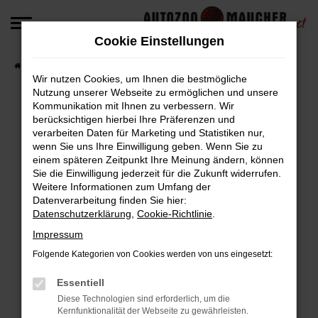
Zum
Hauptinhalt
Cookie Einstellungen
springen
Startseite
Fahrzeugangebote
Fahrzeug-Angebote
Wir nutzen Cookies, um Ihnen die bestmögliche
Nutzung unserer Webseite zu ermöglichen und unsere
Kommunikation mit Ihnen zu verbessern. Wir
berücksichtigen hierbei Ihre Präferenzen und
Fehler: Network Error
verarbeiten Daten für Marketing und Statistiken nur,
wenn Sie uns Ihre Einwilligung geben. Wenn Sie zu
Beim Laden ist ein Fehler aufgetreten.
einem späteren Zeitpunkt Ihre Meinung ändern, können
Hier sind ein paar Tipps, die dir helfen können:
Sie die Einwilligung jederzeit für die Zukunft widerrufen.
Weitere Informationen zum Umfang der
Überprüfe deine Firewall und deine
Datenverarbeitung finden Sie hier:
Datenschutzerklärung
,
Cookie-Richtlinie
.
Internetverbindung.
Laden andere Webseiten, zum Beispiel deine
Impressum
Suchmaschine?
Folgende Kategorien von Cookies werden von uns eingesetzt:
Prüfe deine Browsererweiterungen.
Manche Erweiterungen, wie Werbeblocker,
Essentiell
können das Laden bestimmter Seiten
Diese Technologien sind erforderlich, um die
Kernfunktionalität der Webseite zu gewährleisten.
verhindern. Funktioniert die Seite in einem