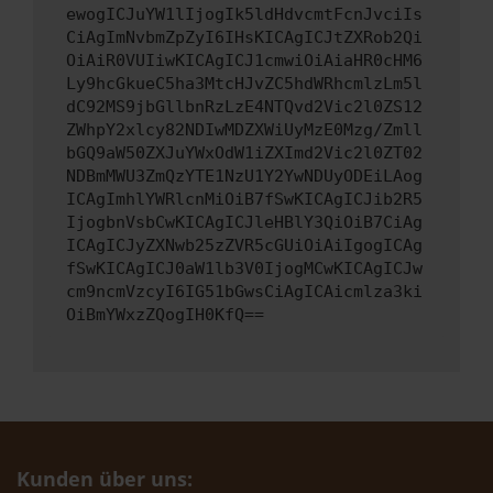
ewogICJuYW1lIjogIk5ldHdvcmtFcnJvciIs
CiAgImNvbmZpZyI6IHsKICAgICJtZXRob2Qi
OiAiR0VUIiwKICAgICJ1cmwiOiAiaHR0cHM6
Ly9hcGkueC5ha3MtcHJvZC5hdWRhcmlzLm5l
dC92MS9jbGllbnRzLzE4NTQvd2Vic2l0ZS12
ZWhpY2xlcy82NDIwMDZXWiUyMzE0Mzg/Zmll
bGQ9aW50ZXJuYWxOdW1iZXImd2Vic2l0ZT02
NDBmMWU3ZmQzYTE1NzU1Y2YwNDUyODEiLAog
ICAgImhlYWRlcnMiOiB7fSwKICAgICJib2R5
IjogbnVsbCwKICAgICJleHBlY3QiOiB7CiAg
ICAgICJyZXNwb25zZVR5cGUiOiAiIgogICAg
fSwKICAgICJ0aW1lb3V0IjogMCwKICAgICJw
cm9ncmVzcyI6IG51bGwsCiAgICAicmlza3ki
OiBmYWxzZQogIH0KfQ==
Kunden über uns: