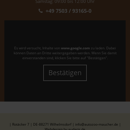
Samstag: 09:00 bis 12:00 Uhr
+49 7503 / 93165-0
Es wird versucht, Inhalte von
www.google.com
zu laden. Dabei
können Daten an Dritte weitergegeben werden. Wenn Sie damit
einverstanden sind, klicken Sie bitte auf "Bestätigen".
Bestätigen
| Rotäcker 7 | DE-88271 Wilhelmsdorf | info@autozoo-maucher.de |
Webdesign by audaris.de