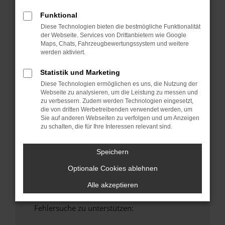
anderen Browser oder in einem privaten
Funktional
Fenster?
Diese Technologien bieten die bestmögliche Funktionalität
Starte dein Gerät neu.
der Webseite. Services von Drittanbietern wie Google
Maps, Chats, Fahrzeugbewertungssystem und weitere
Das kann manchmal helfen, vorübergehende
werden aktiviert.
Probleme zu beheben.
Stelle sicher, dass dein Browser und dein
Statistik und Marketing
Betriebssystem auf dem neuesten Stand
Diese Technologien ermöglichen es uns, die Nutzung der
sind.
Webseite zu analysieren, um die Leistung zu messen und
zu verbessern. Zudem werden Technologien eingesetzt,
Veraltete Software birgt nicht nur ein
die von dritten Werbetreibenden verwendet werden, um
Sicherheitsrisiko, sondern kann auch dazu
Sie auf anderen Webseiten zu verfolgen und um Anzeigen
führen, dass bestimmte Funktionen nicht mehr
zu schalten, die für Ihre Interessen relevant sind.
unterstützt werden.
Wende dich an den Webseitenbetreiber.
Speichern
Wenn du alle oben genannten Schritte versucht
Optionale Cookies ablehnen
hast, kontaktiere uns bitte. Wir werden
versuchen, das Problem zu beheben. Du kannst
Alle akzeptieren
uns diesen Text schicken, um uns bei der
Fehlersuche zu unterstützen: