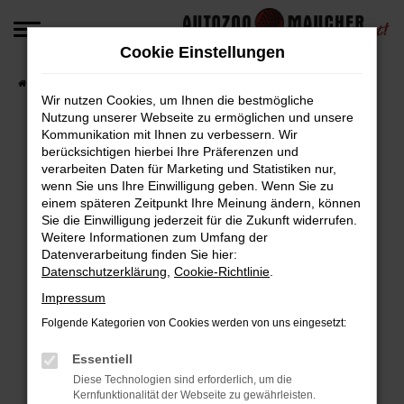
Zum
Hauptinhalt
Cookie Einstellungen
springen
Startseite
Fahrzeugangebote
Fahrzeug-Angebote
Wir nutzen Cookies, um Ihnen die bestmögliche
Nutzung unserer Webseite zu ermöglichen und unsere
Kommunikation mit Ihnen zu verbessern. Wir
berücksichtigen hierbei Ihre Präferenzen und
Fehler: Network Error
verarbeiten Daten für Marketing und Statistiken nur,
wenn Sie uns Ihre Einwilligung geben. Wenn Sie zu
Beim Laden ist ein Fehler aufgetreten.
einem späteren Zeitpunkt Ihre Meinung ändern, können
Hier sind ein paar Tipps, die dir helfen können:
Sie die Einwilligung jederzeit für die Zukunft widerrufen.
Weitere Informationen zum Umfang der
Überprüfe deine Firewall und deine
Datenverarbeitung finden Sie hier:
Datenschutzerklärung
,
Cookie-Richtlinie
.
Internetverbindung.
Laden andere Webseiten, zum Beispiel deine
Impressum
Suchmaschine?
Folgende Kategorien von Cookies werden von uns eingesetzt:
Prüfe deine Browsererweiterungen.
Manche Erweiterungen, wie Werbeblocker,
Essentiell
können das Laden bestimmter Seiten
Diese Technologien sind erforderlich, um die
Kernfunktionalität der Webseite zu gewährleisten.
verhindern. Funktioniert die Seite in einem