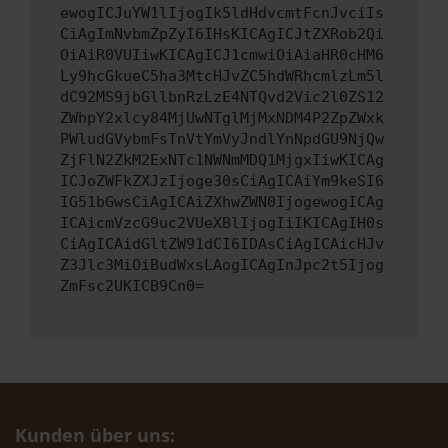
ewogICJuYW1lIjogIk5ldHdvcmtFcnJvciIs
CiAgImNvbmZpZyI6IHsKICAgICJtZXRob2Qi
OiAiR0VUIiwKICAgICJ1cmwiOiAiaHR0cHM6
Ly9hcGkueC5ha3MtcHJvZC5hdWRhcmlzLm5l
dC92MS9jbGllbnRzLzE4NTQvd2Vic2l0ZS12
ZWhpY2xlcy84MjUwNTglMjMxNDM4P2ZpZWxk
PWludGVybmFsTnVtYmVyJndlYnNpdGU9NjQw
ZjFlN2ZkM2ExNTc1NWNmMDQ1MjgxIiwKICAg
ICJoZWFkZXJzIjoge30sCiAgICAiYm9keSI6
IG51bGwsCiAgICAiZXhwZWN0IjogewogICAg
ICAicmVzcG9uc2VUeXBlIjogIiIKICAgIH0s
CiAgICAidGltZW91dCI6IDAsCiAgICAicHJv
Z3Jlc3MiOiBudWxsLAogICAgInJpc2t5Ijog
ZmFsc2UKICB9Cn0=
Kunden über uns: