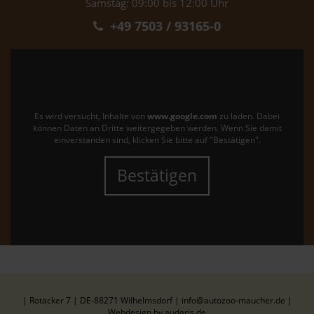
Samstag: 09:00 bis 12:00 Uhr
+49 7503 / 93165-0
Es wird versucht, Inhalte von
www.google.com
zu laden. Dabei
können Daten an Dritte weitergegeben werden. Wenn Sie damit
einverstanden sind, klicken Sie bitte auf "Bestätigen".
Bestätigen
| Rotäcker 7 | DE-88271 Wilhelmsdorf | info@autozoo-maucher.de |
Webdesign by audaris.de