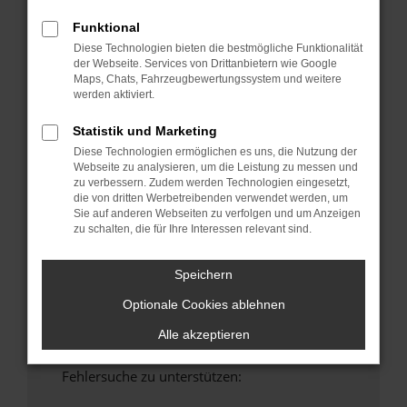
anderen Browser oder in einem privaten
Funktional
Fenster?
Diese Technologien bieten die bestmögliche Funktionalität
Starte dein Gerät neu.
der Webseite. Services von Drittanbietern wie Google
Maps, Chats, Fahrzeugbewertungssystem und weitere
Das kann manchmal helfen, vorübergehende
werden aktiviert.
Probleme zu beheben.
Stelle sicher, dass dein Browser und dein
Statistik und Marketing
Betriebssystem auf dem neuesten Stand
Diese Technologien ermöglichen es uns, die Nutzung der
sind.
Webseite zu analysieren, um die Leistung zu messen und
zu verbessern. Zudem werden Technologien eingesetzt,
Veraltete Software birgt nicht nur ein
die von dritten Werbetreibenden verwendet werden, um
Sicherheitsrisiko, sondern kann auch dazu
Sie auf anderen Webseiten zu verfolgen und um Anzeigen
führen, dass bestimmte Funktionen nicht mehr
zu schalten, die für Ihre Interessen relevant sind.
unterstützt werden.
Wende dich an den Webseitenbetreiber.
Speichern
Wenn du alle oben genannten Schritte versucht
Optionale Cookies ablehnen
hast, kontaktiere uns bitte. Wir werden
versuchen, das Problem zu beheben. Du kannst
Alle akzeptieren
uns diesen Text schicken, um uns bei der
Fehlersuche zu unterstützen: