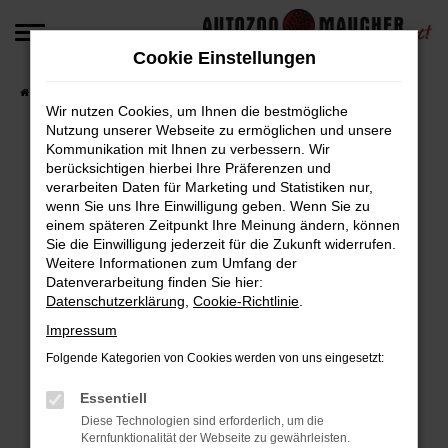
Zum
Hauptinhalt
Cookie Einstellungen
springen
Startseite
Fahrzeugangebote
Fahrzeug-Angebote
Wir nutzen Cookies, um Ihnen die bestmögliche
Nutzung unserer Webseite zu ermöglichen und unsere
Kommunikation mit Ihnen zu verbessern. Wir
berücksichtigen hierbei Ihre Präferenzen und
Fehler: Network Error
verarbeiten Daten für Marketing und Statistiken nur,
wenn Sie uns Ihre Einwilligung geben. Wenn Sie zu
Beim Laden ist ein Fehler aufgetreten.
einem späteren Zeitpunkt Ihre Meinung ändern, können
Hier sind ein paar Tipps, die dir helfen können:
Sie die Einwilligung jederzeit für die Zukunft widerrufen.
Weitere Informationen zum Umfang der
Überprüfe deine Firewall und deine
Datenverarbeitung finden Sie hier:
Datenschutzerklärung
,
Cookie-Richtlinie
.
Internetverbindung.
Laden andere Webseiten, zum Beispiel deine
Impressum
Suchmaschine?
Folgende Kategorien von Cookies werden von uns eingesetzt:
Prüfe deine Browsererweiterungen.
Manche Erweiterungen, wie Werbeblocker,
Essentiell
können das Laden bestimmter Seiten
Diese Technologien sind erforderlich, um die
Kernfunktionalität der Webseite zu gewährleisten.
verhindern. Funktioniert die Seite in einem