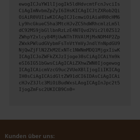
ewogICJuYW1lIjogIk5ldHdvcmtFcnJvciIs
CiAgImNvbmZpZyI6IHsKICAgICJtZXRob2Qi
OiAiR0VUIiwKICAgICJ1cmwiOiAiaHR0cHM6
Ly9hcGkueC5ha3MtcHJvZC5hdWRhcmlzLm5l
dC92MS9jbGllbnRzLzE4NTQvd2Vic2l0ZS12
ZWhpY2xlcy84MjUwNThTRVAlMjMxNDM4P2Zp
ZWxkPWludGVybmFsTnVtYmVyJndlYnNpdGU9
NjQwZjFlN2ZkM2ExNTc1NWNmMDQ1MjgxIiwK
ICAgICJoZWFkZXJzIjoge30sCiAgICAiYm9k
eSI6IG51bGwsCiAgICAiZXhwZWN0Ijogewog
ICAgICAicmVzcG9uc2VUeXBlIjogIiIKICAg
IH0sCiAgICAidGltZW91dCI6IDAsCiAgICAi
cHJvZ3Jlc3MiOiBudWxsLAogICAgInJpc2t5
IjogZmFsc2UKICB9Cn0=
Kunden über uns: