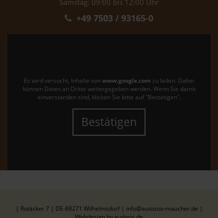
Samstag: 09:00 bis 12:00 Uhr
+49 7503 / 93165-0
Es wird versucht, Inhalte von
www.google.com
zu laden. Dabei
können Daten an Dritte weitergegeben werden. Wenn Sie damit
einverstanden sind, klicken Sie bitte auf "Bestätigen".
Bestätigen
| Rotäcker 7 | DE-88271 Wilhelmsdorf | info@autozoo-maucher.de |
Webdesign by audaris.de