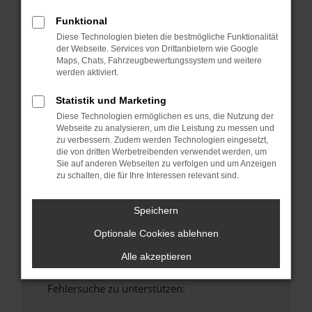
anderen Browser oder in einem privaten
Funktional
Fenster?
Diese Technologien bieten die bestmögliche Funktionalität
Starte dein Gerät neu.
der Webseite. Services von Drittanbietern wie Google
Maps, Chats, Fahrzeugbewertungssystem und weitere
Das kann manchmal helfen, vorübergehende
werden aktiviert.
Probleme zu beheben.
Stelle sicher, dass dein Browser und dein
Statistik und Marketing
Betriebssystem auf dem neuesten Stand
Diese Technologien ermöglichen es uns, die Nutzung der
sind.
Webseite zu analysieren, um die Leistung zu messen und
zu verbessern. Zudem werden Technologien eingesetzt,
Veraltete Software birgt nicht nur ein
die von dritten Werbetreibenden verwendet werden, um
Sicherheitsrisiko, sondern kann auch dazu
Sie auf anderen Webseiten zu verfolgen und um Anzeigen
führen, dass bestimmte Funktionen nicht mehr
zu schalten, die für Ihre Interessen relevant sind.
unterstützt werden.
Wende dich an den Webseitenbetreiber.
Speichern
Wenn du alle oben genannten Schritte versucht
Optionale Cookies ablehnen
hast, kontaktiere uns bitte. Wir werden
versuchen, das Problem zu beheben. Du kannst
Alle akzeptieren
uns diesen Text schicken, um uns bei der
Fehlersuche zu unterstützen: