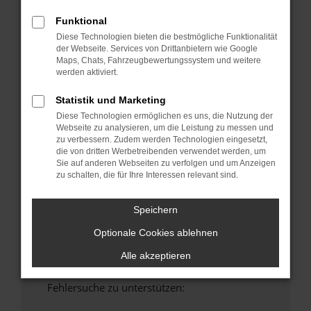
anderen Browser oder in einem privaten
Funktional
Fenster?
Diese Technologien bieten die bestmögliche Funktionalität
Starte dein Gerät neu.
der Webseite. Services von Drittanbietern wie Google
Maps, Chats, Fahrzeugbewertungssystem und weitere
Das kann manchmal helfen, vorübergehende
werden aktiviert.
Probleme zu beheben.
Stelle sicher, dass dein Browser und dein
Statistik und Marketing
Betriebssystem auf dem neuesten Stand
Diese Technologien ermöglichen es uns, die Nutzung der
sind.
Webseite zu analysieren, um die Leistung zu messen und
zu verbessern. Zudem werden Technologien eingesetzt,
Veraltete Software birgt nicht nur ein
die von dritten Werbetreibenden verwendet werden, um
Sicherheitsrisiko, sondern kann auch dazu
Sie auf anderen Webseiten zu verfolgen und um Anzeigen
führen, dass bestimmte Funktionen nicht mehr
zu schalten, die für Ihre Interessen relevant sind.
unterstützt werden.
Wende dich an den Webseitenbetreiber.
Speichern
Wenn du alle oben genannten Schritte versucht
Optionale Cookies ablehnen
hast, kontaktiere uns bitte. Wir werden
versuchen, das Problem zu beheben. Du kannst
Alle akzeptieren
uns diesen Text schicken, um uns bei der
Fehlersuche zu unterstützen: