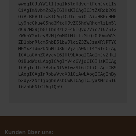
ewogICJuYW1lIjogIk5ldHdvcmtFcnJvciIs
CiAgImNvbmZpZyI6IHsKICAgICJtZXRob2Qi
OiAiR0VUIiwKICAgICJ1cmwiOiAiaHR0cHM6
Ly9hcGkueC5ha3MtcHJvZC5hdWRhcmlzLm5l
dC92MS9jbGllbnRzLzE4NTQvd2Vic2l0ZS12
ZWhpY2xlcy82MjYwMDlMJTIzMTQzOD9maWVs
ZD1pbnRlcm5hbE51bWJlciZ3ZWJzaXRlPTY0
MGYxZTdmZDNhMTU3NTVjZjA0NTI4MSIsCiAg
ICAiaGVhZGVycyI6IHt9LAogICAgImJvZHki
OiBudWxsLAogICAgImV4cGVjdCI6IHsKICAg
ICAgInJlc3BvbnNlVHlwZSI6ICIiCiAgICB9
LAogICAgInRpbWVvdXQiOiAwLAogICAgInBy
b2dyZXNzIjogbnVsbCwKICAgICJyaXNreSI6
IGZhbHNlCiAgfQp9
Kunden über uns: