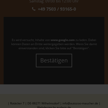
Samstag: 09:00 bis 12:00 Uhr
+49 7503 / 93165-0
Es wird versucht, Inhalte von
www.google.com
zu laden. Dabei
können Daten an Dritte weitergegeben werden. Wenn Sie damit
einverstanden sind, klicken Sie bitte auf "Bestätigen".
Bestätigen
| Rotäcker 7 | DE-88271 Wilhelmsdorf | info@autozoo-maucher.de |
Webdesign by audaris.de