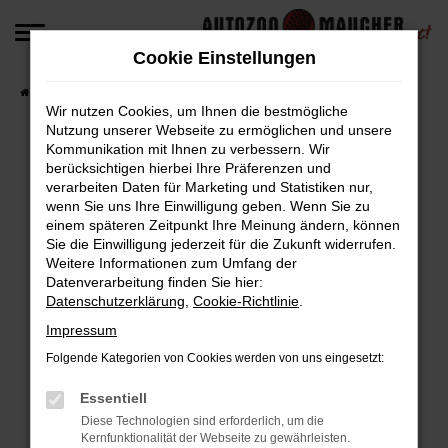
Zum
Hauptinhalt
Cookie Einstellungen
springen
Startseite
Fahrzeugangebote
Fahrzeug-Angebote
Wir nutzen Cookies, um Ihnen die bestmögliche
Nutzung unserer Webseite zu ermöglichen und unsere
Kommunikation mit Ihnen zu verbessern. Wir
berücksichtigen hierbei Ihre Präferenzen und
Fehler: Network Error
verarbeiten Daten für Marketing und Statistiken nur,
wenn Sie uns Ihre Einwilligung geben. Wenn Sie zu
Beim Laden ist ein Fehler aufgetreten.
einem späteren Zeitpunkt Ihre Meinung ändern, können
Hier sind ein paar Tipps, die dir helfen können:
Sie die Einwilligung jederzeit für die Zukunft widerrufen.
Weitere Informationen zum Umfang der
Überprüfe deine Firewall und deine
Datenverarbeitung finden Sie hier:
Datenschutzerklärung
,
Cookie-Richtlinie
.
Internetverbindung.
Laden andere Webseiten, zum Beispiel deine
Impressum
Suchmaschine?
Folgende Kategorien von Cookies werden von uns eingesetzt:
Prüfe deine Browsererweiterungen.
Manche Erweiterungen, wie Werbeblocker,
Essentiell
können das Laden bestimmter Seiten
Diese Technologien sind erforderlich, um die
Kernfunktionalität der Webseite zu gewährleisten.
verhindern. Funktioniert die Seite in einem