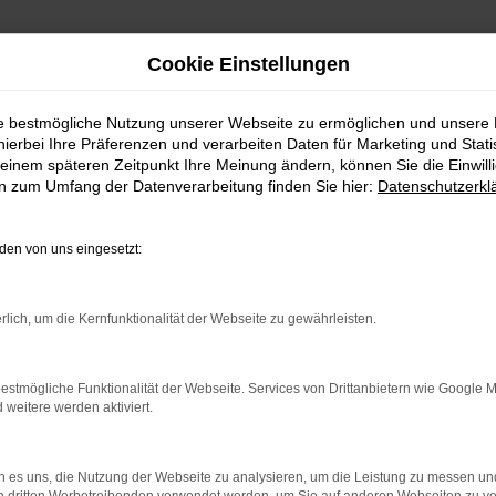
Cookie Einstellungen
ie bestmögliche Nutzung unserer Webseite zu ermöglichen und unsere
hierbei Ihre Präferenzen und verarbeiten Daten für Marketing und Stati
einem späteren Zeitpunkt Ihre Meinung ändern, können Sie die Einwillig
en zum Umfang der Datenverarbeitung finden Sie hier:
Datenschutzerkl
en von uns eingesetzt:
indung.
rlich, um die Kernfunktionalität der Webseite zu gewährleisten.
hine?
estmögliche Funktionalität der Webseite. Services von Drittanbietern wie Google 
aden bestimmter Seiten verhindern. Funktioniert die Seite in e
eitere werden aktiviert.
 zu beheben.
 es uns, die Nutzung der Webseite zu analysieren, um die Leistung zu messen u
bssystem auf dem neuesten Stand sind.