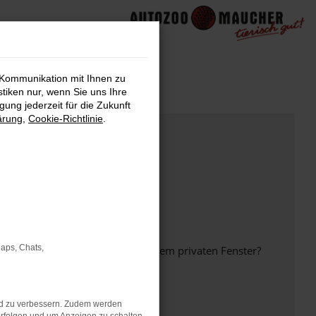
 Kommunikation mit Ihnen zu
stiken nur, wenn Sie uns Ihre
ung jederzeit für die Zukunft
ärung
,
Cookie-Richtlinie
.
Maps, Chats,
inem anderen Browser oder in einem privaten Fenster?
nd zu verbessern. Zudem werden