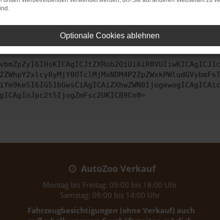
on dritten Werbetreibenden verwendet werden, um Sie auf anderen Webseiten zu ve
ko, sondern kann auch dazu führen, dass bestimmte Funktionen nic
ind.
ontaktiere uns bitte. Wir werden versuchen, das Problem zu behe
Optionale Cookies ablehnen
vbmZpZyI6IHsKICAgICJtZXRob2QiOiAiR0VUIiwKICAgICJ1
2ZWhpY2xlcy8yMjY0OTclMjMxNDM4P2ZpZWxkPWludGVybmFs
iYm9keSI6IG51bGwsCiAgICAiZXhwZWN0IjogewogICAgICAi
gICAgInJpc2t5IjogZmFsc2UKICB9Cn0=
AutoZoo Verkauf
Montag bis Freitag: 09:00 bis 18:00 Uhr
Samstag: 09:00 bis 14:00 Uhr
Fahrzeugbesichtigungen (ohne Verkauf) auch