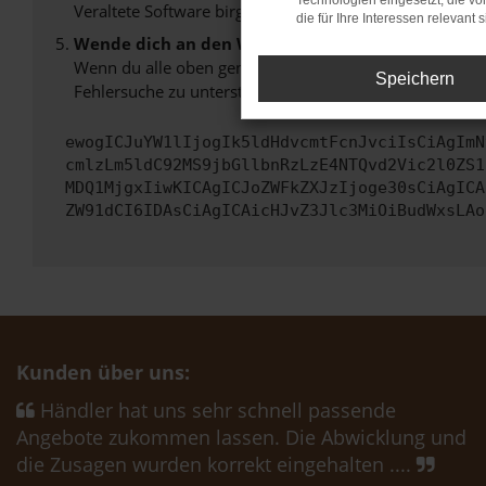
Technologien eingesetzt, die v
Veraltete Software birgt nicht nur ein Sicherheitsrisi
die für Ihre Interessen relevant s
Wende dich an den Webseitenbetreiber.
Wenn du alle oben genannten Schritte versucht hast, k
Speichern
Fehlersuche zu unterstützen:
ewogICJuYW1lIjogIk5ldHdvcmtFcnJvciIsCiAgImN
cmlzLm5ldC92MS9jbGllbnRzLzE4NTQvd2Vic2l0ZS1
MDQ1MjgxIiwKICAgICJoZWFkZXJzIjoge30sCiAgICA
ZW91dCI6IDAsCiAgICAicHJvZ3Jlc3MiOiBudWxsLAo
Kunden über uns:
Händler hat uns sehr schnell passende
Angebote zukommen lassen. Die Abwicklung und
die Zusagen wurden korrekt eingehalten ....