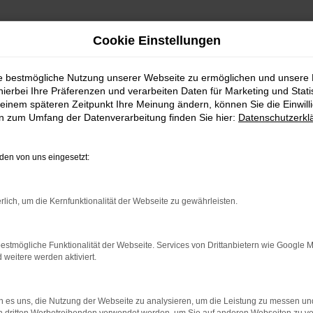
Cookie Einstellungen
ie bestmögliche Nutzung unserer Webseite zu ermöglichen und unsere
hierbei Ihre Präferenzen und verarbeiten Daten für Marketing und Stati
einem späteren Zeitpunkt Ihre Meinung ändern, können Sie die Einwillig
en zum Umfang der Datenverarbeitung finden Sie hier:
Datenschutzerkl
en von uns eingesetzt:
indung.
rlich, um die Kernfunktionalität der Webseite zu gewährleisten.
hine?
estmögliche Funktionalität der Webseite. Services von Drittanbietern wie Google 
aden bestimmter Seiten verhindern. Funktioniert die Seite in e
eitere werden aktiviert.
 zu beheben.
 es uns, die Nutzung der Webseite zu analysieren, um die Leistung zu messen u
bssystem auf dem neuesten Stand sind.