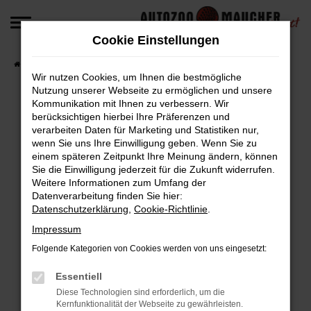
Zum
Hauptinhalt
Cookie Einstellungen
springen
Startseite
Fahrzeugangebote
Fahrzeug-Angebote
Wir nutzen Cookies, um Ihnen die bestmögliche
Nutzung unserer Webseite zu ermöglichen und unsere
Kommunikation mit Ihnen zu verbessern. Wir
berücksichtigen hierbei Ihre Präferenzen und
Fehler: Network Error
verarbeiten Daten für Marketing und Statistiken nur,
wenn Sie uns Ihre Einwilligung geben. Wenn Sie zu
Beim Laden ist ein Fehler aufgetreten.
einem späteren Zeitpunkt Ihre Meinung ändern, können
Hier sind ein paar Tipps, die dir helfen können:
Sie die Einwilligung jederzeit für die Zukunft widerrufen.
Weitere Informationen zum Umfang der
Überprüfe deine Firewall und deine
Datenverarbeitung finden Sie hier:
Datenschutzerklärung
,
Cookie-Richtlinie
.
Internetverbindung.
Laden andere Webseiten, zum Beispiel deine
Impressum
Suchmaschine?
Folgende Kategorien von Cookies werden von uns eingesetzt:
Prüfe deine Browsererweiterungen.
Manche Erweiterungen, wie Werbeblocker,
Essentiell
können das Laden bestimmter Seiten
Diese Technologien sind erforderlich, um die
Kernfunktionalität der Webseite zu gewährleisten.
verhindern. Funktioniert die Seite in einem