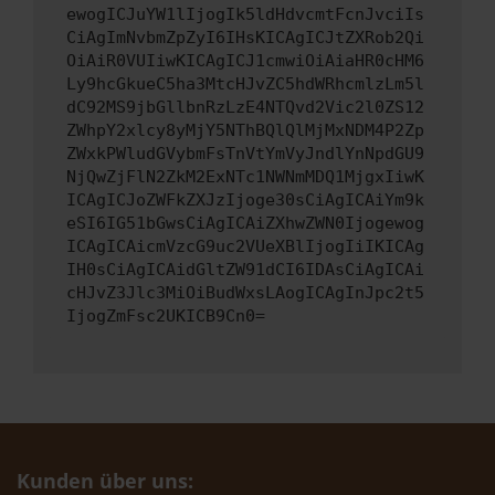
ewogICJuYW1lIjogIk5ldHdvcmtFcnJvciIs
CiAgImNvbmZpZyI6IHsKICAgICJtZXRob2Qi
OiAiR0VUIiwKICAgICJ1cmwiOiAiaHR0cHM6
Ly9hcGkueC5ha3MtcHJvZC5hdWRhcmlzLm5l
dC92MS9jbGllbnRzLzE4NTQvd2Vic2l0ZS12
ZWhpY2xlcy8yMjY5NThBQlQlMjMxNDM4P2Zp
ZWxkPWludGVybmFsTnVtYmVyJndlYnNpdGU9
NjQwZjFlN2ZkM2ExNTc1NWNmMDQ1MjgxIiwK
ICAgICJoZWFkZXJzIjoge30sCiAgICAiYm9k
eSI6IG51bGwsCiAgICAiZXhwZWN0Ijogewog
ICAgICAicmVzcG9uc2VUeXBlIjogIiIKICAg
IH0sCiAgICAidGltZW91dCI6IDAsCiAgICAi
cHJvZ3Jlc3MiOiBudWxsLAogICAgInJpc2t5
IjogZmFsc2UKICB9Cn0=
Kunden über uns: