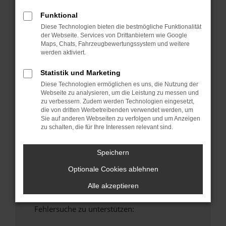
anderen Browser oder in einem privaten
Funktional
Fenster?
Diese Technologien bieten die bestmögliche Funktionalität
Starte dein Gerät neu.
der Webseite. Services von Drittanbietern wie Google
Maps, Chats, Fahrzeugbewertungssystem und weitere
Das kann manchmal helfen, vorübergehende
werden aktiviert.
Probleme zu beheben.
Stelle sicher, dass dein Browser und dein
Statistik und Marketing
Betriebssystem auf dem neuesten Stand
Diese Technologien ermöglichen es uns, die Nutzung der
sind.
Webseite zu analysieren, um die Leistung zu messen und
zu verbessern. Zudem werden Technologien eingesetzt,
Veraltete Software birgt nicht nur ein
die von dritten Werbetreibenden verwendet werden, um
Sicherheitsrisiko, sondern kann auch dazu
Sie auf anderen Webseiten zu verfolgen und um Anzeigen
führen, dass bestimmte Funktionen nicht mehr
zu schalten, die für Ihre Interessen relevant sind.
unterstützt werden.
Wende dich an den Webseitenbetreiber.
Speichern
Wenn du alle oben genannten Schritte versucht
Optionale Cookies ablehnen
hast, kontaktiere uns bitte. Wir werden
versuchen, das Problem zu beheben. Du kannst
Alle akzeptieren
uns diesen Text schicken, um uns bei der
Fehlersuche zu unterstützen: