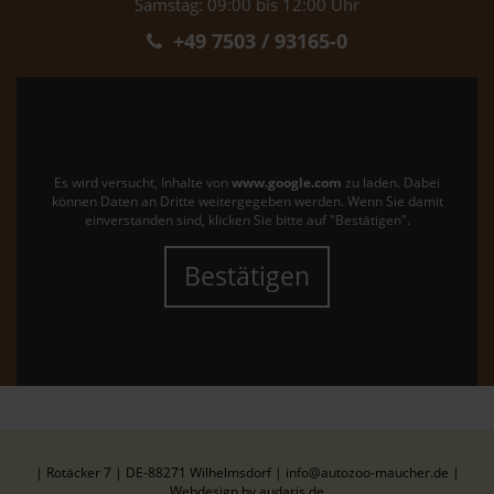
Samstag: 09:00 bis 12:00 Uhr
+49 7503 / 93165-0
Es wird versucht, Inhalte von
www.google.com
zu laden. Dabei
können Daten an Dritte weitergegeben werden. Wenn Sie damit
einverstanden sind, klicken Sie bitte auf "Bestätigen".
Bestätigen
| Rotäcker 7 | DE-88271 Wilhelmsdorf | info@autozoo-maucher.de |
Webdesign by audaris.de