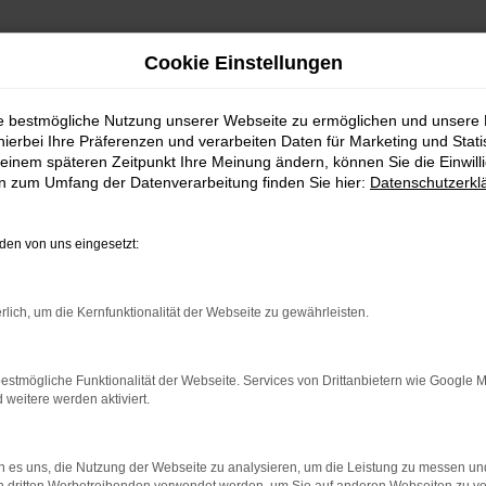
Cookie Einstellungen
ie bestmögliche Nutzung unserer Webseite zu ermöglichen und unsere
hierbei Ihre Präferenzen und verarbeiten Daten für Marketing und Stati
einem späteren Zeitpunkt Ihre Meinung ändern, können Sie die Einwillig
en zum Umfang der Datenverarbeitung finden Sie hier:
Datenschutzerkl
en von uns eingesetzt:
indung.
rlich, um die Kernfunktionalität der Webseite zu gewährleisten.
hine?
estmögliche Funktionalität der Webseite. Services von Drittanbietern wie Google 
aden bestimmter Seiten verhindern. Funktioniert die Seite in e
eitere werden aktiviert.
 zu beheben.
 es uns, die Nutzung der Webseite zu analysieren, um die Leistung zu messen u
bssystem auf dem neuesten Stand sind.