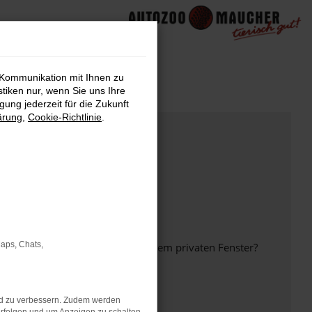
 Kommunikation mit Ihnen zu
stiken nur, wenn Sie uns Ihre
ung jederzeit für die Zukunft
ärung
,
Cookie-Richtlinie
.
Maps, Chats,
inem anderen Browser oder in einem privaten Fenster?
nd zu verbessern. Zudem werden