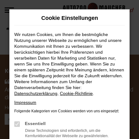
Zum
Hauptinhalt
Cookie Einstellungen
springen
Startseite
Fahrzeugangebote
Fahrzeug-Angebote
Wir nutzen Cookies, um Ihnen die bestmögliche
Nutzung unserer Webseite zu ermöglichen und unsere
Kommunikation mit Ihnen zu verbessern. Wir
berücksichtigen hierbei Ihre Präferenzen und
verarbeiten Daten für Marketing und Statistiken nur,
wenn Sie uns Ihre Einwilligung geben. Wenn Sie zu
Kunden über uns:
einem späteren Zeitpunkt Ihre Meinung ändern, können
Sie die Einwilligung jederzeit für die Zukunft widerrufen.
Händler hat uns sehr schnell passende
Weitere Informationen zum Umfang der
Datenverarbeitung finden Sie hier:
Angebote zukommen lassen. Die Abwicklung und
Datenschutzerklärung
,
Cookie-Richtlinie
.
die Zusagen wurden korrekt eingehalten ....
Impressum
Herr Otto F.
Folgende Kategorien von Cookies werden von uns eingesetzt:
Weitere Kundenstimmen lesen
Essentiell
Diese Technologien sind erforderlich, um die
AutoZoo Verkauf
Kernfunktionalität der Webseite zu gewährleisten.