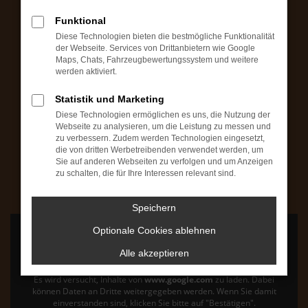
Montag bis Freitag: 09:00 bis 18:00 Uhr
Funktional
Samstag: 09:00 bis 14:00 Uhr
Diese Technologien bieten die bestmögliche Funktionalität
Fahrzeugbesichtigungen (ohne Verkauf) auch
der Webseite. Services von Drittanbietern wie Google
Maps, Chats, Fahrzeugbewertungssystem und weitere
außerhalb unseren Geschäftszeiten möglich
werden aktiviert.
+49 7503 / 93165-30
Statistik und Marketing
Diese Technologien ermöglichen es uns, die Nutzung der
Webseite zu analysieren, um die Leistung zu messen und
AutoZoo Werkstatt
zu verbessern. Zudem werden Technologien eingesetzt,
die von dritten Werbetreibenden verwendet werden, um
Mo bis Fr: 08:00 bis 12:00 Uhr & 13:00 bis 17:00 Uhr
Sie auf anderen Webseiten zu verfolgen und um Anzeigen
Samstag: 09:00 bis 12:00 Uhr
zu schalten, die für Ihre Interessen relevant sind.
+49 7503 / 93165-0
Speichern
Optionale Cookies ablehnen
Alle akzeptieren
Es wird versucht, Inhalte von
www.google.com
zu laden. Dabei
können Daten an Dritte weitergegeben werden. Wenn Sie damit
einverstanden sind, klicken Sie bitte auf "Bestätigen".