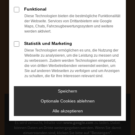
Montag bis Freitag: 09:00 bis 18:00 Uhr
Funktional
Samstag: 09:00 bis 14:00 Uhr
Diese Technologien bieten die bestmögliche Funktionalität
Fahrzeugbesichtigungen (ohne Verkauf) auch
der Webseite. Services von Drittanbietern wie Google
Maps, Chats, Fahrzeugbewertungssystem und weitere
außerhalb unseren Geschäftszeiten möglich
werden aktiviert.
+49 7503 / 93165-30
Statistik und Marketing
Diese Technologien ermöglichen es uns, die Nutzung der
Webseite zu analysieren, um die Leistung zu messen und
AutoZoo Werkstatt
zu verbessern. Zudem werden Technologien eingesetzt,
die von dritten Werbetreibenden verwendet werden, um
Mo bis Fr: 08:00 bis 12:00 Uhr & 13:00 bis 17:00 Uhr
Sie auf anderen Webseiten zu verfolgen und um Anzeigen
Samstag: 09:00 bis 12:00 Uhr
zu schalten, die für Ihre Interessen relevant sind.
+49 7503 / 93165-0
Speichern
Optionale Cookies ablehnen
Alle akzeptieren
Es wird versucht, Inhalte von
www.google.com
zu laden. Dabei
können Daten an Dritte weitergegeben werden. Wenn Sie damit
einverstanden sind, klicken Sie bitte auf "Bestätigen".