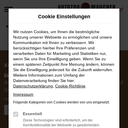
Zum
Hauptinhalt
Cookie Einstellungen
springen
Startseite
Fahrzeugangebote
Fahrzeug-Angebote
Wir nutzen Cookies, um Ihnen die bestmögliche
Nutzung unserer Webseite zu ermöglichen und unsere
Kommunikation mit Ihnen zu verbessern. Wir
berücksichtigen hierbei Ihre Präferenzen und
verarbeiten Daten für Marketing und Statistiken nur,
wenn Sie uns Ihre Einwilligung geben. Wenn Sie zu
Kunden über uns:
einem späteren Zeitpunkt Ihre Meinung ändern, können
Sie die Einwilligung jederzeit für die Zukunft widerrufen.
Händler hat uns sehr schnell passende
Weitere Informationen zum Umfang der
Datenverarbeitung finden Sie hier:
Angebote zukommen lassen. Die Abwicklung und
Datenschutzerklärung
,
Cookie-Richtlinie
.
die Zusagen wurden korrekt eingehalten ....
Impressum
Herr Otto F.
Folgende Kategorien von Cookies werden von uns eingesetzt:
Weitere Kundenstimmen lesen
Essentiell
Diese Technologien sind erforderlich, um die
AutoZoo Verkauf
Kernfunktionalität der Webseite zu gewährleisten.