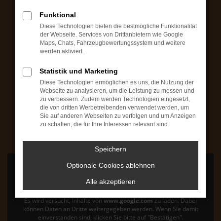
Montag bis Freitag: 09:00 bis 18:00 Uhr
Funktional
Samstag: 09:00 bis 14:00 Uhr
Diese Technologien bieten die bestmögliche Funktionalität
Fahrzeugbesichtigungen (ohne Verkauf) auch
der Webseite. Services von Drittanbietern wie Google
Maps, Chats, Fahrzeugbewertungssystem und weitere
außerhalb unseren Geschäftszeiten möglich
werden aktiviert.
+49 7503 / 93165-30
Statistik und Marketing
Diese Technologien ermöglichen es uns, die Nutzung der
Webseite zu analysieren, um die Leistung zu messen und
AutoZoo Werkstatt
zu verbessern. Zudem werden Technologien eingesetzt,
die von dritten Werbetreibenden verwendet werden, um
Mo bis Fr: 08:00 bis 12:00 Uhr & 13:00 bis 17:00 Uhr
Sie auf anderen Webseiten zu verfolgen und um Anzeigen
Samstag: 09:00 bis 12:00 Uhr
zu schalten, die für Ihre Interessen relevant sind.
+49 7503 / 93165-0
Speichern
Optionale Cookies ablehnen
Alle akzeptieren
Es wird versucht, Inhalte von
www.google.com
zu laden. Dabei
können Daten an Dritte weitergegeben werden. Wenn Sie damit
einverstanden sind, klicken Sie bitte auf "Bestätigen".