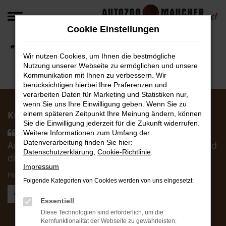
Zum
Hauptinhalt
Cookie Einstellungen
springen
Startseite
Fahrzeugangebote
Fahrzeug-Angebote
Wir nutzen Cookies, um Ihnen die bestmögliche
Nutzung unserer Webseite zu ermöglichen und unsere
Kommunikation mit Ihnen zu verbessern. Wir
berücksichtigen hierbei Ihre Präferenzen und
verarbeiten Daten für Marketing und Statistiken nur,
wenn Sie uns Ihre Einwilligung geben. Wenn Sie zu
Kunden über uns:
einem späteren Zeitpunkt Ihre Meinung ändern, können
Sie die Einwilligung jederzeit für die Zukunft widerrufen.
Händler hat uns sehr schnell passende
Weitere Informationen zum Umfang der
Datenverarbeitung finden Sie hier:
Angebote zukommen lassen. Die Abwicklung und
Datenschutzerklärung
,
Cookie-Richtlinie
.
die Zusagen wurden korrekt eingehalten ....
Impressum
Herr Otto F.
Folgende Kategorien von Cookies werden von uns eingesetzt:
Weitere Kundenstimmen lesen
Essentiell
Diese Technologien sind erforderlich, um die
AutoZoo Verkauf
Kernfunktionalität der Webseite zu gewährleisten.