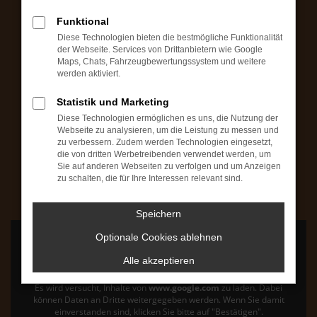
Montag bis Freitag: 09:00 bis 18:00 Uhr
Funktional
Samstag: 09:00 bis 14:00 Uhr
Diese Technologien bieten die bestmögliche Funktionalität
Fahrzeugbesichtigungen (ohne Verkauf) auch
der Webseite. Services von Drittanbietern wie Google
Maps, Chats, Fahrzeugbewertungssystem und weitere
außerhalb unseren Geschäftszeiten möglich
werden aktiviert.
+49 7503 / 93165-30
Statistik und Marketing
Diese Technologien ermöglichen es uns, die Nutzung der
Webseite zu analysieren, um die Leistung zu messen und
AutoZoo Werkstatt
zu verbessern. Zudem werden Technologien eingesetzt,
die von dritten Werbetreibenden verwendet werden, um
Mo bis Fr: 08:00 bis 12:00 Uhr & 13:00 bis 17:00 Uhr
Sie auf anderen Webseiten zu verfolgen und um Anzeigen
Samstag: 09:00 bis 12:00 Uhr
zu schalten, die für Ihre Interessen relevant sind.
+49 7503 / 93165-0
Speichern
Optionale Cookies ablehnen
Alle akzeptieren
Es wird versucht, Inhalte von
www.google.com
zu laden. Dabei
können Daten an Dritte weitergegeben werden. Wenn Sie damit
einverstanden sind, klicken Sie bitte auf "Bestätigen".