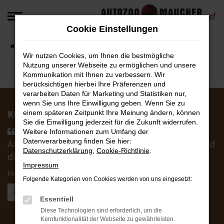
Zum
Hauptinhalt
Cookie Einstellungen
springen
Startseite
Fahrzeugangebote
Fahrzeug-Angebote
Wir nutzen Cookies, um Ihnen die bestmögliche
Nutzung unserer Webseite zu ermöglichen und unsere
Kommunikation mit Ihnen zu verbessern. Wir
berücksichtigen hierbei Ihre Präferenzen und
verarbeiten Daten für Marketing und Statistiken nur,
wenn Sie uns Ihre Einwilligung geben. Wenn Sie zu
Kunden über uns:
einem späteren Zeitpunkt Ihre Meinung ändern, können
Sie die Einwilligung jederzeit für die Zukunft widerrufen.
Händler hat uns sehr schnell passende
Weitere Informationen zum Umfang der
Datenverarbeitung finden Sie hier:
Angebote zukommen lassen. Die Abwicklung und
Datenschutzerklärung
,
Cookie-Richtlinie
.
die Zusagen wurden korrekt eingehalten ....
Impressum
Herr Otto F.
Folgende Kategorien von Cookies werden von uns eingesetzt:
Weitere Kundenstimmen lesen
Essentiell
Diese Technologien sind erforderlich, um die
AutoZoo Verkauf
Kernfunktionalität der Webseite zu gewährleisten.